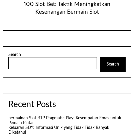
100 Slot Bet: Taktik Meningkatkan
Kesenangan Bermain Slot
Search
Search
Recent Posts
permainan Slot RTP Pragmatic Play: Kesempatan Emas untuk
Pemain Pintar
Keluaran SDY: Informasi Unik yang Tidak Tidak Banyak
Diketahui