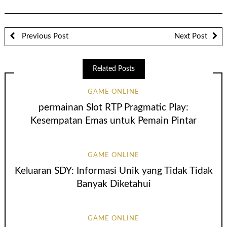
Previous Post
Next Post
Related Posts
GAME ONLINE
permainan Slot RTP Pragmatic Play:
Kesempatan Emas untuk Pemain Pintar
GAME ONLINE
Keluaran SDY: Informasi Unik yang Tidak Tidak
Banyak Diketahui
GAME ONLINE