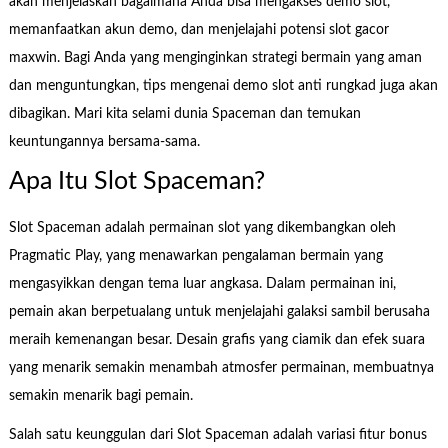
akan menjelaskan bagaimana Anda bisa mengakses demo slot,
memanfaatkan akun demo, dan menjelajahi potensi slot gacor
maxwin. Bagi Anda yang menginginkan strategi bermain yang aman
dan menguntungkan, tips mengenai demo slot anti rungkad juga akan
dibagikan. Mari kita selami dunia Spaceman dan temukan
keuntungannya bersama-sama.
Apa Itu Slot Spaceman?
Slot Spaceman adalah permainan slot yang dikembangkan oleh
Pragmatic Play, yang menawarkan pengalaman bermain yang
mengasyikkan dengan tema luar angkasa. Dalam permainan ini,
pemain akan berpetualang untuk menjelajahi galaksi sambil berusaha
meraih kemenangan besar. Desain grafis yang ciamik dan efek suara
yang menarik semakin menambah atmosfer permainan, membuatnya
semakin menarik bagi pemain.
Salah satu keunggulan dari Slot Spaceman adalah variasi fitur bonus