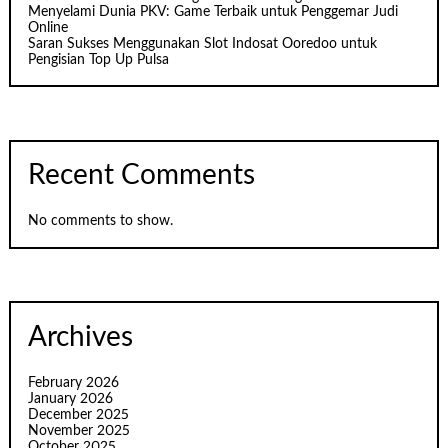
Menyelami Dunia PKV: Game Terbaik untuk Penggemar Judi
Online
Saran Sukses Menggunakan Slot Indosat Ooredoo untuk
Pengisian Top Up Pulsa
Recent Comments
No comments to show.
Archives
February 2026
January 2026
December 2025
November 2025
October 2025