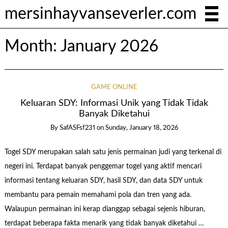
mersinhayvanseverler.com
Month:
January 2026
GAME ONLINE
Keluaran SDY: Informasi Unik yang Tidak Tidak
Banyak Diketahui
By
SafASFsf231
on
Sunday, January 18, 2026
Togel SDY merupakan salah satu jenis permainan judi yang terkenal di
negeri ini. Terdapat banyak penggemar togel yang aktif mencari
informasi tentang keluaran SDY, hasil SDY, dan data SDY untuk
membantu para pemain memahami pola dan tren yang ada.
Walaupun permainan ini kerap dianggap sebagai sejenis hiburan,
terdapat beberapa fakta menarik yang tidak banyak diketahui …