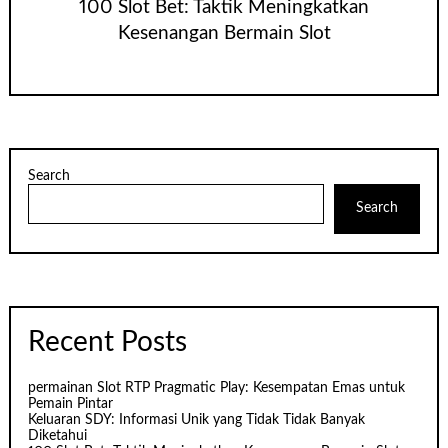
100 Slot Bet: Taktik Meningkatkan
Kesenangan Bermain Slot
Search
Search
Recent Posts
permainan Slot RTP Pragmatic Play: Kesempatan Emas untuk
Pemain Pintar
Keluaran SDY: Informasi Unik yang Tidak Tidak Banyak
Diketahui