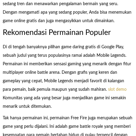
sedang tren dan menawarkan pengalaman bermain yang seru.
Dengan mengamati apa yang sedang populer, Anda bisa menemukan
game online gratis dan juga mengasyikkan untuk dimainkan.
Rekomendasi Permainan Populer
Di di tengah banyaknya pilihan game daring gratis di Google Play,
sebuah judul yang terus populasinya ramai adalah Mobile Legends.
Permainan ini memberikan sensasi gaming yang menarik dengan fitur
multiplayer online battle arena. Dengan grafis yang keren dan
gameplay yang cepat, Mobile Legends menjadi favorit di kalangan
para pemain, baik pemula maupun yang sudah mahiran.
slot demo
Komunitas yang ada yang besar juga menjadikan game ini semakin
menarik untuk ditemukan.
Tak hanya permainan ini, permainan Free Fire juga merupakan sebuah
game yang perlu dijalani. Ini adalah game battle royale yang memberi
kesempatan para pemain bertahan hidup di pulau terpencil dengan