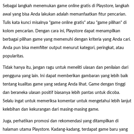
Sebagai langkah menemukan game online gratis di Playstore, langkah
awal yang bisa Anda lakukan adalah memanfaatkan fitur pencarian.
Tulis kata kunci misalnya "game online gratis" atau "game pilihan" di
kolom pencarian. Dengan cara ini, Playstore dapat menampilkan
berbagai pilihan game yang memenuhi dengan kriteria yang Anda cari.
Anda pun bisa memfilter output menurut kategori, peringkat, atau
popularitas.
Tidak hanya itu, jangan ragu untuk meneliti ulasan dan penilaian dari
pengguna yang lain. Ini dapat memberikan gambaran yang lebih baik
tentang kualitas game yang sedang Anda lihat. Game dengan tinggi
dan beraneka ulasan positif biasanya lebih pantas untuk dicoba.
Selalu ingat untuk memeriksa komentar untuk mengetahui lebih lanjut
kelebihan dan kekurangan dari masing-masing game.
Juga, perhatikan promosi dan rekomendasi yang ditampilkan di
halaman utama Playstore. Kadang-kadang, terdapat game baru yang