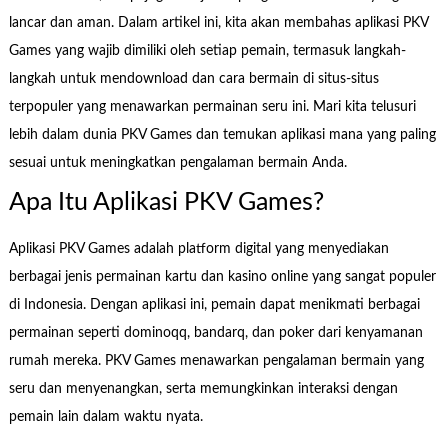
lancar dan aman. Dalam artikel ini, kita akan membahas aplikasi PKV
Games yang wajib dimiliki oleh setiap pemain, termasuk langkah-
langkah untuk mendownload dan cara bermain di situs-situs
terpopuler yang menawarkan permainan seru ini. Mari kita telusuri
lebih dalam dunia PKV Games dan temukan aplikasi mana yang paling
sesuai untuk meningkatkan pengalaman bermain Anda.
Apa Itu Aplikasi PKV Games?
Aplikasi PKV Games adalah platform digital yang menyediakan
berbagai jenis permainan kartu dan kasino online yang sangat populer
di Indonesia. Dengan aplikasi ini, pemain dapat menikmati berbagai
permainan seperti dominoqq, bandarq, dan poker dari kenyamanan
rumah mereka. PKV Games menawarkan pengalaman bermain yang
seru dan menyenangkan, serta memungkinkan interaksi dengan
pemain lain dalam waktu nyata.