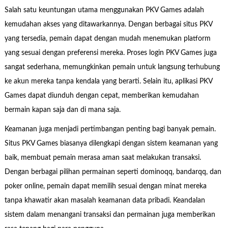
Salah satu keuntungan utama menggunakan PKV Games adalah
kemudahan akses yang ditawarkannya. Dengan berbagai situs PKV
yang tersedia, pemain dapat dengan mudah menemukan platform
yang sesuai dengan preferensi mereka. Proses login PKV Games juga
sangat sederhana, memungkinkan pemain untuk langsung terhubung
ke akun mereka tanpa kendala yang berarti. Selain itu, aplikasi PKV
Games dapat diunduh dengan cepat, memberikan kemudahan
bermain kapan saja dan di mana saja.
Keamanan juga menjadi pertimbangan penting bagi banyak pemain.
Situs PKV Games biasanya dilengkapi dengan sistem keamanan yang
baik, membuat pemain merasa aman saat melakukan transaksi.
Dengan berbagai pilihan permainan seperti dominoqq, bandarqq, dan
poker online, pemain dapat memilih sesuai dengan minat mereka
tanpa khawatir akan masalah keamanan data pribadi. Keandalan
sistem dalam menangani transaksi dan permainan juga memberikan