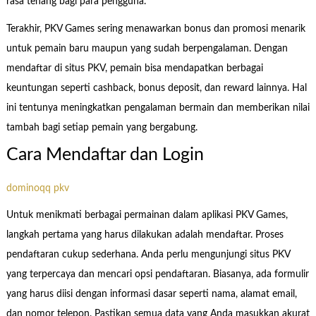
rasa tenang bagi para pengguna.
Terakhir, PKV Games sering menawarkan bonus dan promosi menarik
untuk pemain baru maupun yang sudah berpengalaman. Dengan
mendaftar di situs PKV, pemain bisa mendapatkan berbagai
keuntungan seperti cashback, bonus deposit, dan reward lainnya. Hal
ini tentunya meningkatkan pengalaman bermain dan memberikan nilai
tambah bagi setiap pemain yang bergabung.
Cara Mendaftar dan Login
dominoqq pkv
Untuk menikmati berbagai permainan dalam aplikasi PKV Games,
langkah pertama yang harus dilakukan adalah mendaftar. Proses
pendaftaran cukup sederhana. Anda perlu mengunjungi situs PKV
yang terpercaya dan mencari opsi pendaftaran. Biasanya, ada formulir
yang harus diisi dengan informasi dasar seperti nama, alamat email,
dan nomor telepon. Pastikan semua data yang Anda masukkan akurat