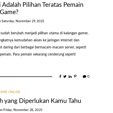
 Adalah Pilihan Teratas Pemain
Game?
n
Saturday, November 29, 2025
i sudah berubah menjadi pilihan utama di kalangan gamer,
ingkatnya kemudahan akses ke jaringan internet dan
ot daring dari berbagai bermacam-macam server, seperti
 pemain. Para pemain sekarang cenderung seperti
0
AME ONLINE
uh yang Diperlukan Kamu Tahu
on
Friday, November 28, 2025