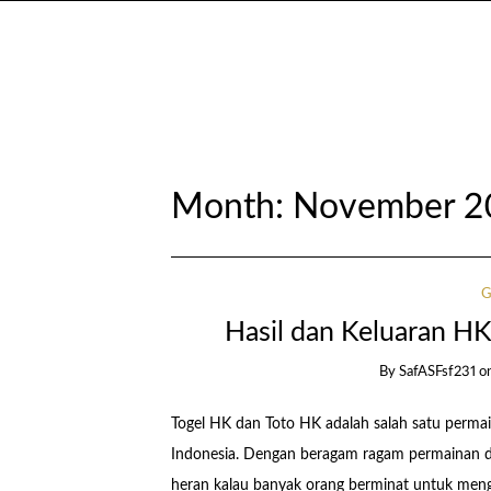
Month:
November 2
G
Hasil dan Keluaran HK
By
SafASFsf231
o
Togel HK dan Toto HK adalah salah satu perma
Indonesia. Dengan beragam ragam permainan da
heran kalau banyak orang berminat untuk mengu