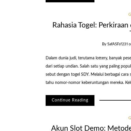
G
Rahasia Togel: Perkiraa
By
SafASFsf231
Dalam dunia judi, terutama lottery, banyak pes
dari setiap undian. Salah satu yang paling popul
sebut dengan togel SDY. Melalui berbagai cara 
tahu nomor-nomor keberuntungan mereka. Kel
Continue Reading
G
Akun Slot Demo: Metode