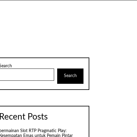
Search
Search
Recent Posts
permainan Slot RTP Pragmatic Play:
Kesempatan Emas untuk Pemain Pintar