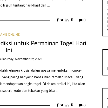
bih jauh tentang hasil-hasil dan …
0
AME ONLINE
diksi untuk Permainan Togel Hari
Ini
n
Saturday, November 29, 2025
n adalah elemen krusial dalam upaya menentukan nomor-
u yang paling banyak dibahas ialah ramalan Macau, yang
k mendapatkan angka togel. Di dalam artikel ini, kita akan
, seperti kode dan tebakan yang bisa …
0