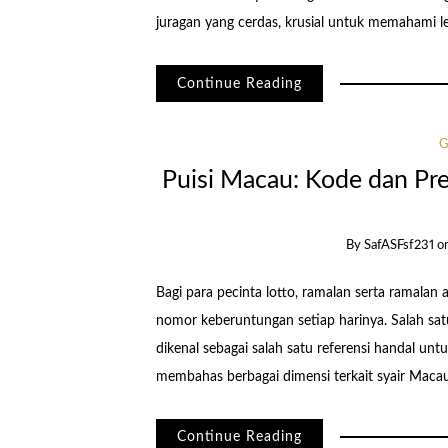
juragan yang cerdas, krusial untuk memahami le
Continue Reading
G
Puisi Macau: Kode dan Pre
By
SafASFsf231
o
Bagi para pecinta lotto, ramalan serta ramala
nomor keberuntungan setiap harinya. Salah sat
dikenal sebagai salah satu referensi handal untu
membahas berbagai dimensi terkait syair Macau
Continue Reading