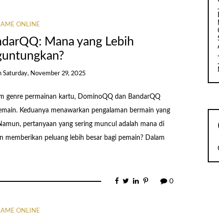
AME ONLINE
darQQ: Mana yang Lebih
untungkan?
n
Saturday, November 29, 2025
lam genre permainan kartu, DominoQQ dan BandarQQ
n pemain. Keduanya menawarkan pengalaman bermain yang
 Namun, pertanyaan yang sering muncul adalah mana di
n memberikan peluang lebih besar bagi pemain? Dalam
0
AME ONLINE