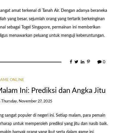
sangat amat terkenal di Tanah Air. Dengan adanya beraneka
ah yang besar, sejumlah orang yang tertarik berkeinginan
kenal sebagai Togel Singapore, permainan ini memberikan
ligus menawarkan peluang untuk menguji keberuntungan.
0
AME ONLINE
alam Ini: Prediksi dan Angka Jitu
n
Thursday, November 27, 2025
 sangat populer di negeri ini. Setiap malam, para pemain
arap untuk memperoleh prediksi yang jitu dan nasib baik.
makin banyak orang yang ikut serta dalam game ini,