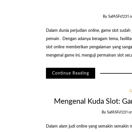
By
SafASFsf231
Dalam dunia perjudian online, game slot sudah j
pemain . Dengan adanya beragam tema, fasilita
slot online memberikan pengalaman yang sanga
mengenal game ini, menguji permainan slot seca
Continue Reading
G
Mengenal Kuda Slot: G
By
SafASFsf231
o
Dalam alam judi online yang semakin semakin m