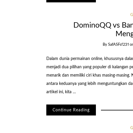
G
DominoQQ vs Ban
Meng
By
SafASFsf231
o
Dalam dunia permainan online, khususnya da
menjadi dua pilihan yang populer di kalanga
menarik dan memiliki ciri khas masing-masing.
antara keduanya yang lebih menguntungkan da
artikel ini, kita …
Continue Reading
G