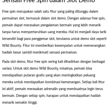
Sensasi Free Spin dalam Slot Demo
Free spin merupakan salah satu fitur yang paling ditunggu dalam
permainan slot, termasuk dalam slot demo. Dengan adanya free spin,
pemain dapat merasakan pengalaman bermain yang lebih menarik
tanpa harus mempertaruhkan uang mereka. Hal ini menjadi daya tarik
tersendiri bagi para penggemar slot, terutama untuk demo slot seperti
Wild Bounty. Fitur ini memberikan kesempatan untuk memenangkan
hadiah besar sambil menikmati sensasi permainan.
Pada slot demo, fitur free spin sering kali dihadirkan dengan berbagai
variasi. Untuk slot demo Wild Bounty, misalnya, pemain bisa
mendapatkan putaran gratis yang akan meningkatkan peluang
mereka untuk mendapatkan kombinasi kemenangan. Setiap kali fitur
ini aktif, pemain merasakan adrenalin yang membuatnya ingin terus
bermain. Dengan setiap spin, harapan untuk mendapatkan hadiah
menarik semakin tinggi.