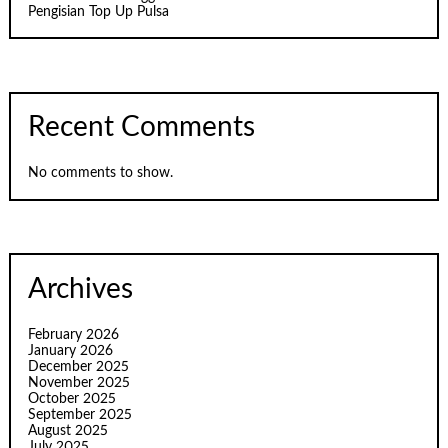
Pengisian Top Up Pulsa
Recent Comments
No comments to show.
Archives
February 2026
January 2026
December 2025
November 2025
October 2025
September 2025
August 2025
July 2025