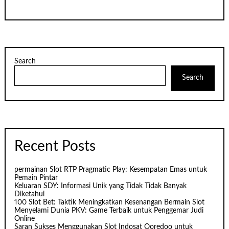
Search
Search
Recent Posts
permainan Slot RTP Pragmatic Play: Kesempatan Emas untuk
Pemain Pintar
Keluaran SDY: Informasi Unik yang Tidak Tidak Banyak
Diketahui
100 Slot Bet: Taktik Meningkatkan Kesenangan Bermain Slot
Menyelami Dunia PKV: Game Terbaik untuk Penggemar Judi
Online
Saran Sukses Menggunakan Slot Indosat Ooredoo untuk