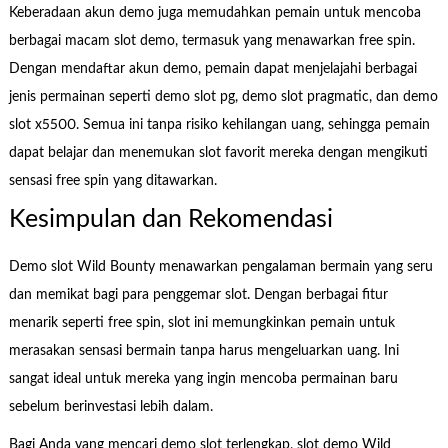
Keberadaan akun demo juga memudahkan pemain untuk mencoba
berbagai macam slot demo, termasuk yang menawarkan free spin.
Dengan mendaftar akun demo, pemain dapat menjelajahi berbagai
jenis permainan seperti demo slot pg, demo slot pragmatic, dan demo
slot x5500. Semua ini tanpa risiko kehilangan uang, sehingga pemain
dapat belajar dan menemukan slot favorit mereka dengan mengikuti
sensasi free spin yang ditawarkan.
Kesimpulan dan Rekomendasi
Demo slot Wild Bounty menawarkan pengalaman bermain yang seru
dan memikat bagi para penggemar slot. Dengan berbagai fitur
menarik seperti free spin, slot ini memungkinkan pemain untuk
merasakan sensasi bermain tanpa harus mengeluarkan uang. Ini
sangat ideal untuk mereka yang ingin mencoba permainan baru
sebelum berinvestasi lebih dalam.
Bagi Anda yang mencari demo slot terlengkap, slot demo Wild