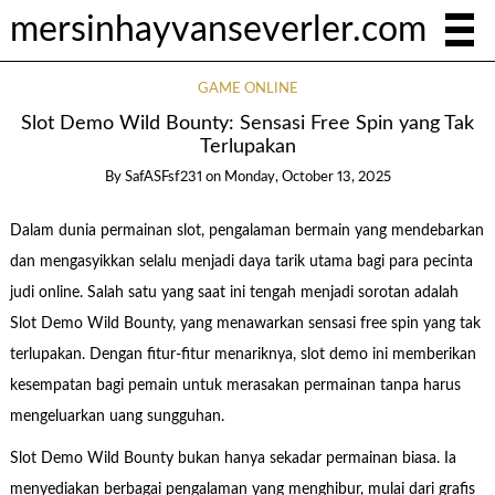
mersinhayvanseverler.com
GAME ONLINE
Slot Demo Wild Bounty: Sensasi Free Spin yang Tak
Terlupakan
By
SafASFsf231
on
Monday, October 13, 2025
Dalam dunia permainan slot, pengalaman bermain yang mendebarkan
dan mengasyikkan selalu menjadi daya tarik utama bagi para pecinta
judi online. Salah satu yang saat ini tengah menjadi sorotan adalah
Slot Demo Wild Bounty, yang menawarkan sensasi free spin yang tak
terlupakan. Dengan fitur-fitur menariknya, slot demo ini memberikan
kesempatan bagi pemain untuk merasakan permainan tanpa harus
mengeluarkan uang sungguhan.
Slot Demo Wild Bounty bukan hanya sekadar permainan biasa. Ia
menyediakan berbagai pengalaman yang menghibur, mulai dari grafis