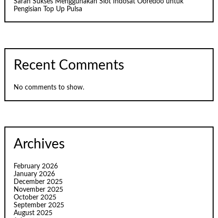
Saran Sukses Menggunakan Slot Indosat Ooredoo untuk
Pengisian Top Up Pulsa
Recent Comments
No comments to show.
Archives
February 2026
January 2026
December 2025
November 2025
October 2025
September 2025
August 2025