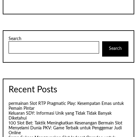
Search
Search
Recent Posts
permainan Slot RTP Pragmatic Play: Kesempatan Emas untuk
Pemain Pintar
Keluaran SDY: Informasi Unik yang Tidak Tidak Banyak
Diketahui
100 Slot Bet: Taktik Meningkatkan Kesenangan Bermain Slot
Menyelami Dunia PKV: Game Terbaik untuk Penggemar Judi
Online