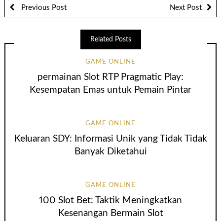
Previous Post
Next Post
Related Posts
GAME ONLINE
permainan Slot RTP Pragmatic Play:
Kesempatan Emas untuk Pemain Pintar
GAME ONLINE
Keluaran SDY: Informasi Unik yang Tidak Tidak
Banyak Diketahui
GAME ONLINE
100 Slot Bet: Taktik Meningkatkan
Kesenangan Bermain Slot