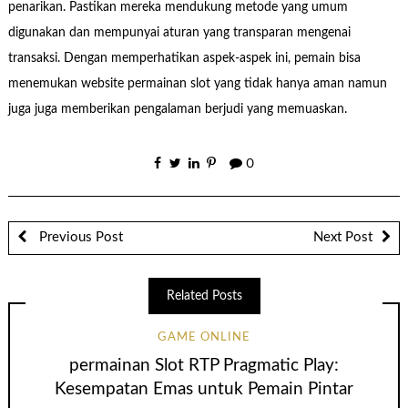
penarikan. Pastikan mereka mendukung metode yang umum
digunakan dan mempunyai aturan yang transparan mengenai
transaksi. Dengan memperhatikan aspek-aspek ini, pemain bisa
menemukan website permainan slot yang tidak hanya aman namun
juga juga memberikan pengalaman berjudi yang memuaskan.
0
Previous Post
Next Post
Related Posts
GAME ONLINE
permainan Slot RTP Pragmatic Play:
Kesempatan Emas untuk Pemain Pintar