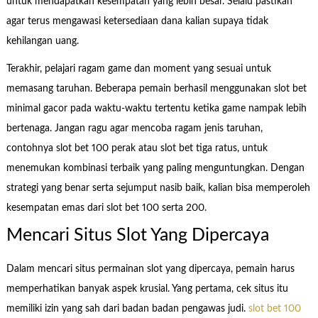
untuk mendapatkan kesempatan yang lebih besar. Selalu pastikan
agar terus mengawasi ketersediaan dana kalian supaya tidak
kehilangan uang.
Terakhir, pelajari ragam game dan moment yang sesuai untuk
memasang taruhan. Beberapa pemain berhasil menggunakan slot bet
minimal gacor pada waktu-waktu tertentu ketika game nampak lebih
bertenaga. Jangan ragu agar mencoba ragam jenis taruhan,
contohnya slot bet 100 perak atau slot bet tiga ratus, untuk
menemukan kombinasi terbaik yang paling menguntungkan. Dengan
strategi yang benar serta sejumput nasib baik, kalian bisa memperoleh
kesempatan emas dari slot bet 100 serta 200.
Mencari Situs Slot Yang Dipercaya
Dalam mencari situs permainan slot yang dipercaya, pemain harus
memperhatikan banyak aspek krusial. Yang pertama, cek situs itu
memiliki izin yang sah dari badan badan pengawas judi.
slot bet 100