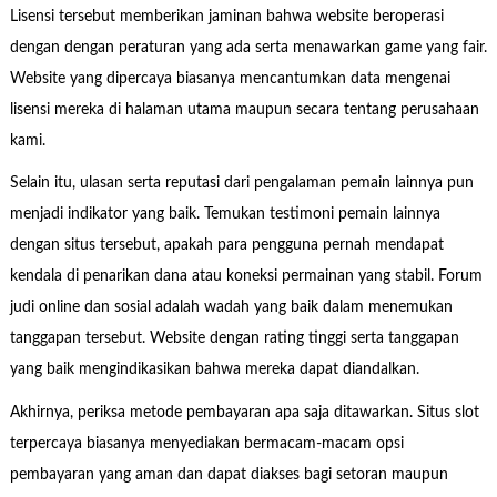
Lisensi tersebut memberikan jaminan bahwa website beroperasi
dengan dengan peraturan yang ada serta menawarkan game yang fair.
Website yang dipercaya biasanya mencantumkan data mengenai
lisensi mereka di halaman utama maupun secara tentang perusahaan
kami.
Selain itu, ulasan serta reputasi dari pengalaman pemain lainnya pun
menjadi indikator yang baik. Temukan testimoni pemain lainnya
dengan situs tersebut, apakah para pengguna pernah mendapat
kendala di penarikan dana atau koneksi permainan yang stabil. Forum
judi online dan sosial adalah wadah yang baik dalam menemukan
tanggapan tersebut. Website dengan rating tinggi serta tanggapan
yang baik mengindikasikan bahwa mereka dapat diandalkan.
Akhirnya, periksa metode pembayaran apa saja ditawarkan. Situs slot
terpercaya biasanya menyediakan bermacam-macam opsi
pembayaran yang aman dan dapat diakses bagi setoran maupun