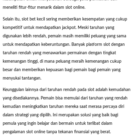
meneliti fitur-fitur menarik dalam slot online.
Selain itu, slot bet kecil sering memberikan kesempatan yang cukup
kompetitif untuk mendapatkan jackpot. Meski taruhan yang
digunakan lebih rendah, pemain masih memiliki peluang yang sama
untuk mendapatkan keberuntungan. Banyak platform slot dengan
taruhan rendah yang menawarkan permainan dengan tingkat
kemenangan tinggi, di mana peluang meraih kemenangan cukup
besar dan memberikan kepuasan bagi pemain bagi pemain yang
menyukai tantangan.
Keunggulan lainnya dari taruhan rendah pada slot adalah kemudahan
yang disediakannya. Pemain bisa memulai dari taruhan yang rendah
kemudian meningkatkan taruhan mereka saat merasa percaya diri
dalam strategi yang dipilih. Ini merupakan solusi yang baik bagi
pemula yang ingin belajar dan bermain untuk terlibat dalam
pengalaman slot online tanpa tekanan finansial yang berat.