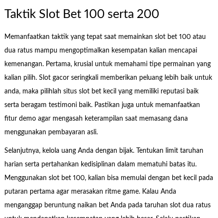
Taktik Slot Bet 100 serta 200
Memanfaatkan taktik yang tepat saat memainkan slot bet 100 atau
dua ratus mampu mengoptimalkan kesempatan kalian mencapai
kemenangan. Pertama, krusial untuk memahami tipe permainan yang
kalian pilih. Slot gacor seringkali memberikan peluang lebih baik untuk
anda, maka pilihlah situs slot bet kecil yang memiliki reputasi baik
serta beragam testimoni baik. Pastikan juga untuk memanfaatkan
fitur demo agar mengasah keterampilan saat memasang dana
menggunakan pembayaran asli.
Selanjutnya, kelola uang Anda dengan bijak. Tentukan limit taruhan
harian serta pertahankan kedisiplinan dalam mematuhi batas itu.
Menggunakan slot bet 100, kalian bisa memulai dengan bet kecil pada
putaran pertama agar merasakan ritme game. Kalau Anda
menganggap beruntung naikan bet Anda pada taruhan slot dua ratus