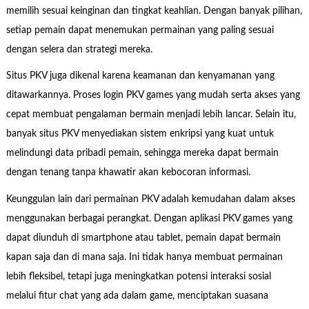
memilih sesuai keinginan dan tingkat keahlian. Dengan banyak pilihan,
setiap pemain dapat menemukan permainan yang paling sesuai
dengan selera dan strategi mereka.
Situs PKV juga dikenal karena keamanan dan kenyamanan yang
ditawarkannya. Proses login PKV games yang mudah serta akses yang
cepat membuat pengalaman bermain menjadi lebih lancar. Selain itu,
banyak situs PKV menyediakan sistem enkripsi yang kuat untuk
melindungi data pribadi pemain, sehingga mereka dapat bermain
dengan tenang tanpa khawatir akan kebocoran informasi.
Keunggulan lain dari permainan PKV adalah kemudahan dalam akses
menggunakan berbagai perangkat. Dengan aplikasi PKV games yang
dapat diunduh di smartphone atau tablet, pemain dapat bermain
kapan saja dan di mana saja. Ini tidak hanya membuat permainan
lebih fleksibel, tetapi juga meningkatkan potensi interaksi sosial
melalui fitur chat yang ada dalam game, menciptakan suasana