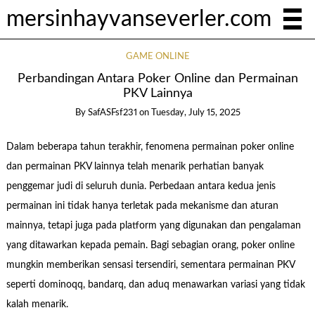
mersinhayvanseverler.com
GAME ONLINE
Perbandingan Antara Poker Online dan Permainan
PKV Lainnya
By
SafASFsf231
on
Tuesday, July 15, 2025
Dalam beberapa tahun terakhir, fenomena permainan poker online
dan permainan PKV lainnya telah menarik perhatian banyak
penggemar judi di seluruh dunia. Perbedaan antara kedua jenis
permainan ini tidak hanya terletak pada mekanisme dan aturan
mainnya, tetapi juga pada platform yang digunakan dan pengalaman
yang ditawarkan kepada pemain. Bagi sebagian orang, poker online
mungkin memberikan sensasi tersendiri, sementara permainan PKV
seperti dominoqq, bandarq, dan aduq menawarkan variasi yang tidak
kalah menarik.