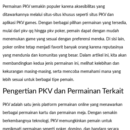
Permainan PKV semakin populer karena aksesibilitas yang
ditawarkannya melalui situs-situs khusus seperti situs PKV dan
aplikasi PKV games. Dengan berbagai pilihan permainan yang tersedia,
mulai dari pkv qq hingga pkv poker, pemain dapat dengan mudah
menemukan game yang sesuai dengan preferensi mereka. Di sisi lain,
poker online tetap menjadi favorit banyak orang karena reputasinya
yang mendunia dan komunitas yang besar. Dalam artikel ini, kita akan
membandingkan kedua jenis permainan ini, melihat kelebihan dan
kekurangan masing-masing, serta mencoba memahami mana yang
lebih sesuai untuk berbagai tipe pemain.
Pengertian PKV dan Permainan Terkait
PKV adalah satu jenis platform permainan online yang menawarkan
berbagai permainan kartu dan permainan meja. Dengan semakin
berkembangnya teknologi, PKV memungkinkan pemain untuk
menikmati permainan seperti poker, domino, dan bandarq secara