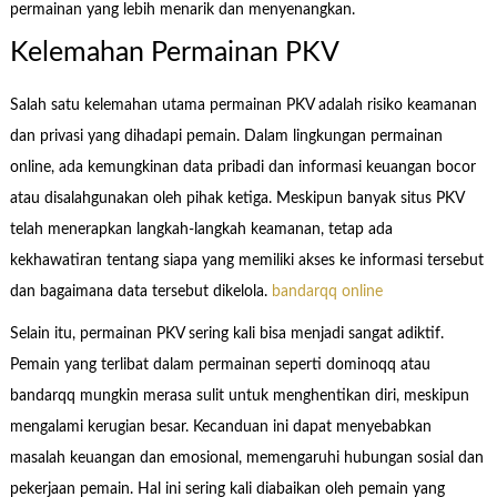
permainan yang lebih menarik dan menyenangkan.
Kelemahan Permainan PKV
Salah satu kelemahan utama permainan PKV adalah risiko keamanan
dan privasi yang dihadapi pemain. Dalam lingkungan permainan
online, ada kemungkinan data pribadi dan informasi keuangan bocor
atau disalahgunakan oleh pihak ketiga. Meskipun banyak situs PKV
telah menerapkan langkah-langkah keamanan, tetap ada
kekhawatiran tentang siapa yang memiliki akses ke informasi tersebut
dan bagaimana data tersebut dikelola.
bandarqq online
Selain itu, permainan PKV sering kali bisa menjadi sangat adiktif.
Pemain yang terlibat dalam permainan seperti dominoqq atau
bandarqq mungkin merasa sulit untuk menghentikan diri, meskipun
mengalami kerugian besar. Kecanduan ini dapat menyebabkan
masalah keuangan dan emosional, memengaruhi hubungan sosial dan
pekerjaan pemain. Hal ini sering kali diabaikan oleh pemain yang