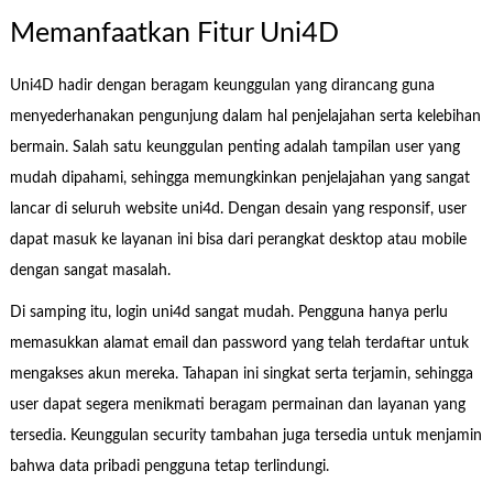
Memanfaatkan Fitur Uni4D
Uni4D hadir dengan beragam keunggulan yang dirancang guna
menyederhanakan pengunjung dalam hal penjelajahan serta kelebihan
bermain. Salah satu keunggulan penting adalah tampilan user yang
mudah dipahami, sehingga memungkinkan penjelajahan yang sangat
lancar di seluruh website uni4d. Dengan desain yang responsif, user
dapat masuk ke layanan ini bisa dari perangkat desktop atau mobile
dengan sangat masalah.
Di samping itu, login uni4d sangat mudah. Pengguna hanya perlu
memasukkan alamat email dan password yang telah terdaftar untuk
mengakses akun mereka. Tahapan ini singkat serta terjamin, sehingga
user dapat segera menikmati beragam permainan dan layanan yang
tersedia. Keunggulan security tambahan juga tersedia untuk menjamin
bahwa data pribadi pengguna tetap terlindungi.