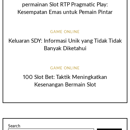
permainan Slot RTP Pragmatic Play:
Kesempatan Emas untuk Pemain Pintar
GAME ONLINE
Keluaran SDY: Informasi Unik yang Tidak Tidak
Banyak Diketahui
GAME ONLINE
100 Slot Bet: Taktik Meningkatkan
Kesenangan Bermain Slot
Search