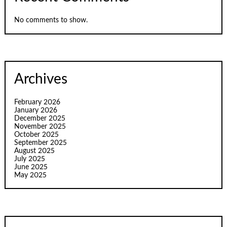
No comments to show.
Archives
February 2026
January 2026
December 2025
November 2025
October 2025
September 2025
August 2025
July 2025
June 2025
May 2025