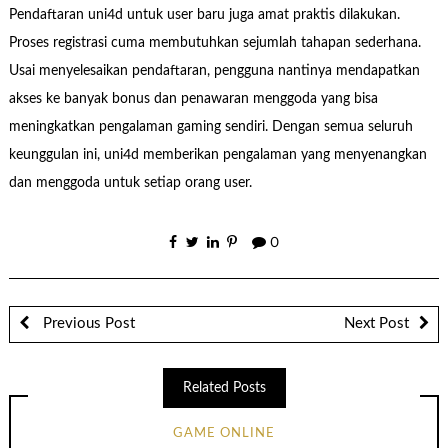
Pendaftaran uni4d untuk user baru juga amat praktis dilakukan.
Proses registrasi cuma membutuhkan sejumlah tahapan sederhana.
Usai menyelesaikan pendaftaran, pengguna nantinya mendapatkan
akses ke banyak bonus dan penawaran menggoda yang bisa
meningkatkan pengalaman gaming sendiri. Dengan semua seluruh
keunggulan ini, uni4d memberikan pengalaman yang menyenangkan
dan menggoda untuk setiap orang user.
0
Previous Post
Next Post
Related Posts
GAME ONLINE