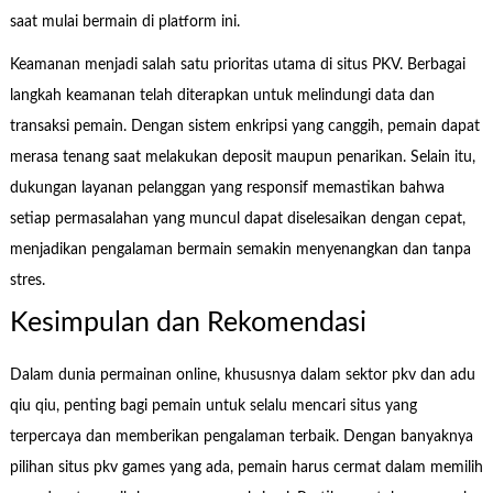
saat mulai bermain di platform ini.
Keamanan menjadi salah satu prioritas utama di situs PKV. Berbagai
langkah keamanan telah diterapkan untuk melindungi data dan
transaksi pemain. Dengan sistem enkripsi yang canggih, pemain dapat
merasa tenang saat melakukan deposit maupun penarikan. Selain itu,
dukungan layanan pelanggan yang responsif memastikan bahwa
setiap permasalahan yang muncul dapat diselesaikan dengan cepat,
menjadikan pengalaman bermain semakin menyenangkan dan tanpa
stres.
Kesimpulan dan Rekomendasi
Dalam dunia permainan online, khususnya dalam sektor pkv dan adu
qiu qiu, penting bagi pemain untuk selalu mencari situs yang
terpercaya dan memberikan pengalaman terbaik. Dengan banyaknya
pilihan situs pkv games yang ada, pemain harus cermat dalam memilih