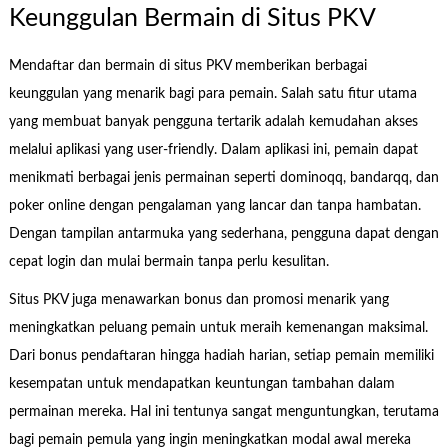
Keunggulan Bermain di Situs PKV
Mendaftar dan bermain di situs PKV memberikan berbagai
keunggulan yang menarik bagi para pemain. Salah satu fitur utama
yang membuat banyak pengguna tertarik adalah kemudahan akses
melalui aplikasi yang user-friendly. Dalam aplikasi ini, pemain dapat
menikmati berbagai jenis permainan seperti dominoqq, bandarqq, dan
poker online dengan pengalaman yang lancar dan tanpa hambatan.
Dengan tampilan antarmuka yang sederhana, pengguna dapat dengan
cepat login dan mulai bermain tanpa perlu kesulitan.
Situs PKV juga menawarkan bonus dan promosi menarik yang
meningkatkan peluang pemain untuk meraih kemenangan maksimal.
Dari bonus pendaftaran hingga hadiah harian, setiap pemain memiliki
kesempatan untuk mendapatkan keuntungan tambahan dalam
permainan mereka. Hal ini tentunya sangat menguntungkan, terutama
bagi pemain pemula yang ingin meningkatkan modal awal mereka