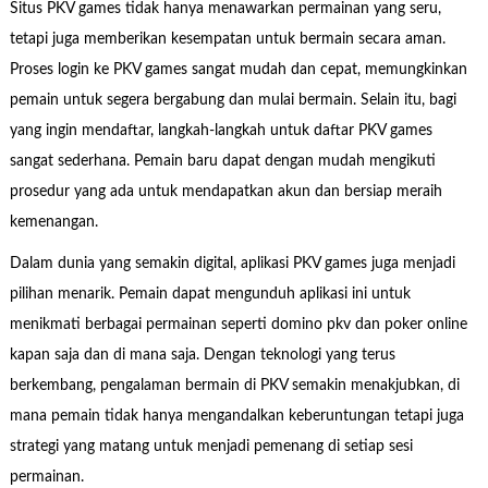
Situs PKV games tidak hanya menawarkan permainan yang seru,
tetapi juga memberikan kesempatan untuk bermain secara aman.
Proses login ke PKV games sangat mudah dan cepat, memungkinkan
pemain untuk segera bergabung dan mulai bermain. Selain itu, bagi
yang ingin mendaftar, langkah-langkah untuk daftar PKV games
sangat sederhana. Pemain baru dapat dengan mudah mengikuti
prosedur yang ada untuk mendapatkan akun dan bersiap meraih
kemenangan.
Dalam dunia yang semakin digital, aplikasi PKV games juga menjadi
pilihan menarik. Pemain dapat mengunduh aplikasi ini untuk
menikmati berbagai permainan seperti domino pkv dan poker online
kapan saja dan di mana saja. Dengan teknologi yang terus
berkembang, pengalaman bermain di PKV semakin menakjubkan, di
mana pemain tidak hanya mengandalkan keberuntungan tetapi juga
strategi yang matang untuk menjadi pemenang di setiap sesi
permainan.