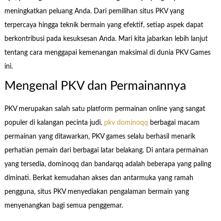
meningkatkan peluang Anda. Dari pemilihan situs PKV yang
terpercaya hingga teknik bermain yang efektif, setiap aspek dapat
berkontribusi pada kesuksesan Anda. Mari kita jabarkan lebih lanjut
tentang cara menggapai kemenangan maksimal di dunia PKV Games
ini.
Mengenal PKV dan Permainannya
PKV merupakan salah satu platform permainan online yang sangat
populer di kalangan pecinta judi.
pkv dominoqq
berbagai macam
permainan yang ditawarkan, PKV games selalu berhasil menarik
perhatian pemain dari berbagai latar belakang. Di antara permainan
yang tersedia, dominoqq dan bandarqq adalah beberapa yang paling
diminati. Berkat kemudahan akses dan antarmuka yang ramah
pengguna, situs PKV menyediakan pengalaman bermain yang
menyenangkan bagi semua penggemar.