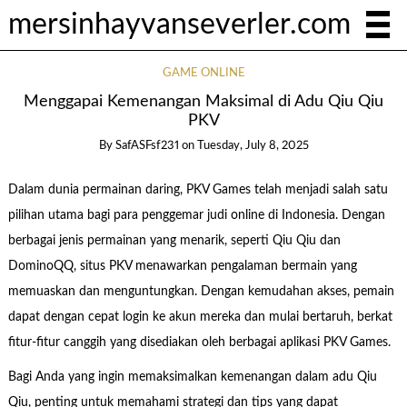
mersinhayvanseverler.com
GAME ONLINE
Menggapai Kemenangan Maksimal di Adu Qiu Qiu
PKV
By
SafASFsf231
on
Tuesday, July 8, 2025
Dalam dunia permainan daring, PKV Games telah menjadi salah satu
pilihan utama bagi para penggemar judi online di Indonesia. Dengan
berbagai jenis permainan yang menarik, seperti Qiu Qiu dan
DominoQQ, situs PKV menawarkan pengalaman bermain yang
memuaskan dan menguntungkan. Dengan kemudahan akses, pemain
dapat dengan cepat login ke akun mereka dan mulai bertaruh, berkat
fitur-fitur canggih yang disediakan oleh berbagai aplikasi PKV Games.
Bagi Anda yang ingin memaksimalkan kemenangan dalam adu Qiu
Qiu, penting untuk memahami strategi dan tips yang dapat