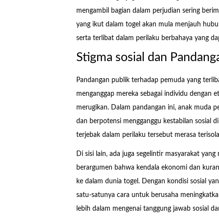
mengambil bagian dalam perjudian sering beri
yang ikut dalam togel akan mula menjauh hubu
serta terlibat dalam perilaku berbahaya yang dap
Stigma sosial dan Pandang
Pandangan publik terhadap pemuda yang terlibat
menganggap mereka sebagai individu dengan eti
merugikan. Dalam pandangan ini, anak muda per
dan berpotensi mengganggu kestabilan sosial 
terjebak dalam perilaku tersebut merasa terisol
Di sisi lain, ada juga segelintir masyarakat ya
berargumen bahwa kendala ekonomi dan kuran
ke dalam dunia togel. Dengan kondisi sosial ya
satu-satunya cara untuk berusaha meningkatka
lebih dalam mengenai tanggung jawab sosial dan