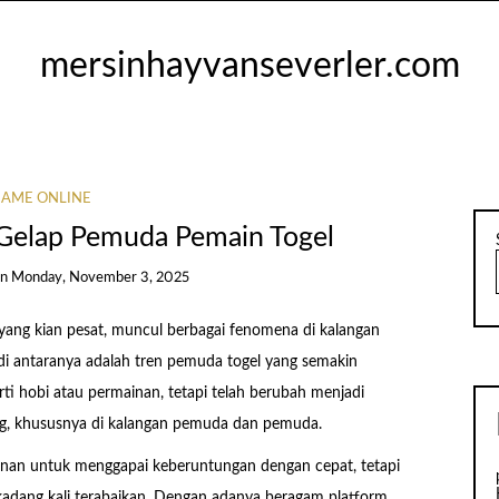
mersinhayvanseverler.com
AME ONLINE
elap Pemuda Pemain Togel
on
Monday, November 3, 2025
ang kian pesat, muncul berbagai fenomena di kalangan
 di antaranya adalah tren pemuda togel yang semakin
i hobi atau permainan, tetapi telah berubah menjadi
ng, khususnya di kalangan pemuda dan pemuda.
inan untuk menggapai keberuntungan dengan cepat, tetapi
i kadang kali terabaikan. Dengan adanya beragam platform