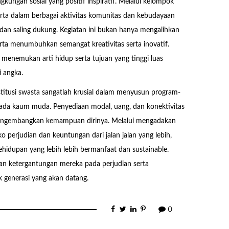
gkungan sosial yang positif inspiratif. Melalui kelompok
erta dalam berbagai aktivitas komunitas dan kebudayaan
n saling dukung. Kegiatan ini bukan hanya mengalihkan
ta menumbuhkan semangat kreativitas serta inovatif.
 menemukan arti hidup serta tujuan yang tinggi luas
 angka.
stitusi swasta sangatlah krusial dalam menyusun program-
da kaum muda. Penyediaan modal, uang, dan konektivitas
engembangkan kemampuan dirinya. Melalui mengadakan
perjudian dan keuntungan dari jalan jalan yang lebih,
idupan yang lebih lebih bermanfaat dan sustainable.
n ketergantungan mereka pada perjudian serta
 generasi yang akan datang.
0