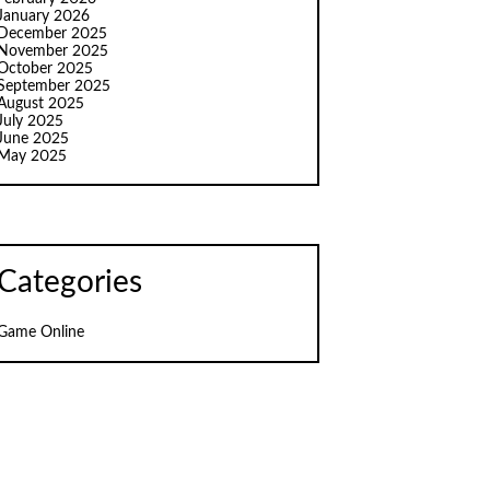
January 2026
December 2025
November 2025
October 2025
September 2025
August 2025
July 2025
June 2025
May 2025
Categories
Game Online