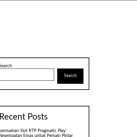
Search
Search
Recent Posts
permainan Slot RTP Pragmatic Play:
Kesempatan Emas untuk Pemain Pintar