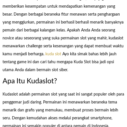
memberikan kesempatan untuk mendapatkan kemenangan yang
besar. Dengan berbagai beraneka fitur menawan serta penghargaan
yang menggiurkan, permainan ini berhasil berhasil menarik banyaknya
pemain dari berbagai kalangan kelas. Apakah Anda Anda seorang
novice atau seseorang yang suka permainan slot yang mahir, kudaslot
menawarkan challenge serta kesenangan yang dapat membuat waktu
kamu menjadi berharga.
kuda slot
Ayo kita simak bahas lebih jauh
tentang game ini dan cari tahu mengapa Kuda Slot bisa jadi opsi
utama Anda dalam bermain slot siber.
Apa Itu Kudaslot?
Kudaslot adalah permainan slot yang saat ini sangat populer oleh para
penggemar judi daring. Permainan ini menawarkan beraneka tema
menarik dan grafis yang memukau, membuat proses bermain lebih
seru. Dengan kemudahan akses melalui perangkat smartphone,
permainan ini semakin populer di antara pemain di Indonesia.