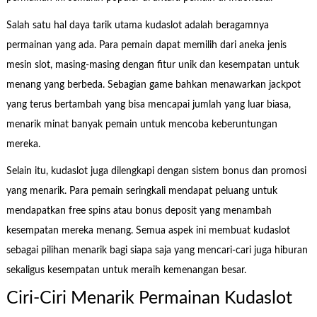
Salah satu hal daya tarik utama kudaslot adalah beragamnya
permainan yang ada. Para pemain dapat memilih dari aneka jenis
mesin slot, masing-masing dengan fitur unik dan kesempatan untuk
menang yang berbeda. Sebagian game bahkan menawarkan jackpot
yang terus bertambah yang bisa mencapai jumlah yang luar biasa,
menarik minat banyak pemain untuk mencoba keberuntungan
mereka.
Selain itu, kudaslot juga dilengkapi dengan sistem bonus dan promosi
yang menarik. Para pemain seringkali mendapat peluang untuk
mendapatkan free spins atau bonus deposit yang menambah
kesempatan mereka menang. Semua aspek ini membuat kudaslot
sebagai pilihan menarik bagi siapa saja yang mencari-cari juga hiburan
sekaligus kesempatan untuk meraih kemenangan besar.
Ciri-Ciri Menarik Permainan Kudaslot