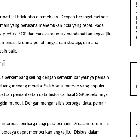
asi ini tidak bisa diremehkan. Dengan berbagai metode
k pemain yang berusaha menemukan pola yang tepat. Pada
lik prediksi SGP dan cara-cara untuk mendapatkan angka jitu
 memasuki dunia penuh angka dan strategi, di mana
bih baik.
ni
rus berkembang seiring dengan semakin banyaknya pemain
eluang menang mereka. Salah satu metode yang populer
elibatkan pemanfaatan data historical hasil SGP sebelumnya
gkin muncul. Dengan menganalisis berbagai data, pemain
r informasi berharga bagi para pemain. Di dalam forum ini,
dipercaya dapat memberikan angka jitu. Diskusi dalam