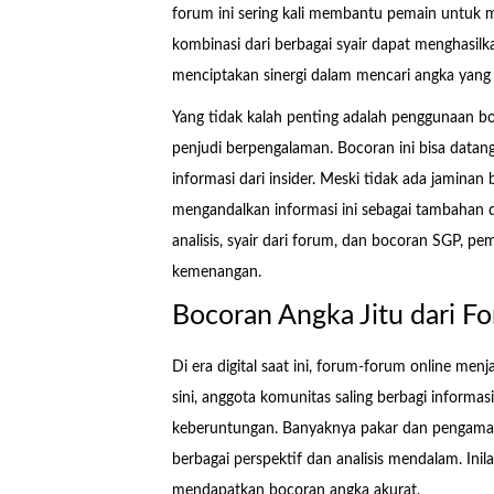
forum ini sering kali membantu pemain untuk 
kombinasi dari berbagai syair dapat menghasilka
menciptakan sinergi dalam mencari angka yang 
Yang tidak kalah penting adalah penggunaan bo
penjudi berpengalaman. Bocoran ini bisa datan
informasi dari insider. Meski tidak ada jamina
mengandalkan informasi ini sebagai tambahan
analisis, syair dari forum, dan bocoran SGP, 
kemenangan.
Bocoran Angka Jitu dari F
Di era digital saat ini, forum-forum online me
sini, anggota komunitas saling berbagi inform
keberuntungan. Banyaknya pakar dan pengamat 
berbagai perspektif dan analisis mendalam. Ini
mendapatkan bocoran angka akurat.