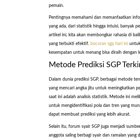
pemain.
Pentingnya memahami dan memanfaatkan inform
yang ada, dari statistik hingga intuisi, banya
artikel ini, kita akan membongkar rahasia di ba
yang terbukti efektif.
bocoran sgp hari ini
untuk
kesempatan untuk menang bisa diraih dengan le
Metode Prediksi SGP Terki
Dalam dunia prediksi SGP, berbagai metode te
yang mencari angka jitu untuk meningkatkan p
saat ini adalah analisis statistik. Metode ini m
untuk mengidentifikasi pola dan tren yang mun
dapat membuat prediksi yang lebih akurat.
Selain itu, forum syair SGP juga menjadi sumbe
anggota saling berbagi syair dan ramalan yang 