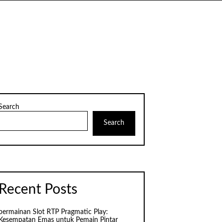
Search
Search
Recent Posts
permainan Slot RTP Pragmatic Play:
Kesempatan Emas untuk Pemain Pintar