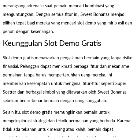
merangsang adrenalin saat pemain mencari kombinasi yang
menguntungkan. Dengan semua fitur ini, Sweet Bonanza menjadi
pilihan tepat bagi mereka yang mencari slot demo yang mirip asli dan
penuh dengan kesenangan.
Keunggulan Slot Demo Gratis
Slot demo gratis menawarkan pengalaman bermain yang tanpa risiko
finansial. Pelanggan dapat menikmati berbagai fitur dan mekanisme
permainan tanpa harus mempertaruhkan uang mereka. Ini
memberikan kesempatan untuk mengenal fitur-fitur seperti Super
Scatter dan berbagai simbol yang ditawarkan oleh Sweet Bonanza
sebelum benar-benar bermain dengan uang sungguhan.
Selain itu, slot demo gratis memungkinkan pemain untuk
mengeksplorasi strategi dan teknik permainan yang berbeda. Karena
tidak ada tekanan untuk menang atau kalah, pemain dapat