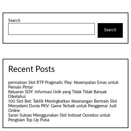
Search
Search
Recent Posts
permainan Slot RTP Pragmatic Play: Kesempatan Emas untuk
Pemain Pintar
Keluaran SDY: Informasi Unik yang Tidak Tidak Banyak
Diketahui
100 Slot Bet: Taktik Meningkatkan Kesenangan Bermain Slot
Menyelami Dunia PKV: Game Terbaik untuk Penggemar Judi
Online
Saran Sukses Menggunakan Slot Indosat Ooredoo untuk
Pengisian Top Up Pulsa