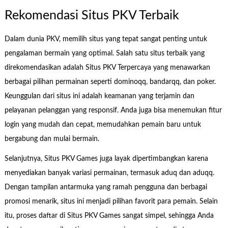
Rekomendasi Situs PKV Terbaik
Dalam dunia PKV, memilih situs yang tepat sangat penting untuk
pengalaman bermain yang optimal. Salah satu situs terbaik yang
direkomendasikan adalah Situs PKV Terpercaya yang menawarkan
berbagai pilihan permainan seperti dominoqq, bandarqq, dan poker.
Keunggulan dari situs ini adalah keamanan yang terjamin dan
pelayanan pelanggan yang responsif. Anda juga bisa menemukan fitur
login yang mudah dan cepat, memudahkan pemain baru untuk
bergabung dan mulai bermain.
Selanjutnya, Situs PKV Games juga layak dipertimbangkan karena
menyediakan banyak variasi permainan, termasuk aduq dan aduqq.
Dengan tampilan antarmuka yang ramah pengguna dan berbagai
promosi menarik, situs ini menjadi pilihan favorit para pemain. Selain
itu, proses daftar di Situs PKV Games sangat simpel, sehingga Anda