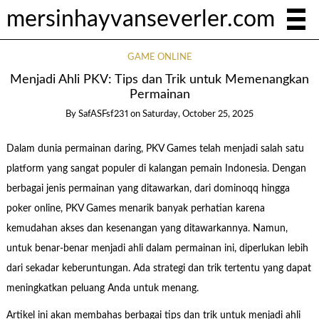
mersinhayvanseverler.com
GAME ONLINE
Menjadi Ahli PKV: Tips dan Trik untuk Memenangkan
Permainan
By
SafASFsf231
on
Saturday, October 25, 2025
Dalam dunia permainan daring, PKV Games telah menjadi salah satu
platform yang sangat populer di kalangan pemain Indonesia. Dengan
berbagai jenis permainan yang ditawarkan, dari dominoqq hingga
poker online, PKV Games menarik banyak perhatian karena
kemudahan akses dan kesenangan yang ditawarkannya. Namun,
untuk benar-benar menjadi ahli dalam permainan ini, diperlukan lebih
dari sekadar keberuntungan. Ada strategi dan trik tertentu yang dapat
meningkatkan peluang Anda untuk menang.
Artikel ini akan membahas berbagai tips dan trik untuk menjadi ahli