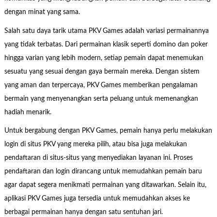
dengan minat yang sama.
Salah satu daya tarik utama PKV Games adalah variasi permainannya
yang tidak terbatas. Dari permainan klasik seperti domino dan poker
hingga varian yang lebih modern, setiap pemain dapat menemukan
sesuatu yang sesuai dengan gaya bermain mereka. Dengan sistem
yang aman dan terpercaya, PKV Games memberikan pengalaman
bermain yang menyenangkan serta peluang untuk memenangkan
hadiah menarik.
Untuk bergabung dengan PKV Games, pemain hanya perlu melakukan
login di situs PKV yang mereka pilih, atau bisa juga melakukan
pendaftaran di situs-situs yang menyediakan layanan ini. Proses
pendaftaran dan login dirancang untuk memudahkan pemain baru
agar dapat segera menikmati permainan yang ditawarkan. Selain itu,
aplikasi PKV Games juga tersedia untuk memudahkan akses ke
berbagai permainan hanya dengan satu sentuhan jari.