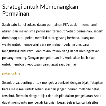
Strategi untuk Memenangkan
Permainan
Salah satu kunci sukses dalam permainan PKV adalah memahami
aturan dan mekanisme permainan tersebut. Setiap permainan, seperti
dominoqq atau poker, memiliki strategi yang berbeda. Luangkan
waktu untuk mempelajari cara permainan berlangsung, cara
menghitung nilai kartu, dan teknik-teknik yang dapat meningkatkan
peluang menang. Dengan pengetahuan ini, Anda akan lebih siap
untuk membuat keputusan yang tepat saat bermain.
poker online
Selanjutnya, penting untuk mengelola bankroll dengan bijak. Tetapkan
batas maksimal untuk setiap sesi dan jangan pernah melebihi batas
tersebut. Bermain dengan bijak dan disiplin dalam pengeluaran Anda
dapat membantu mencegah kerugian besar. Selain itu, carilah situs