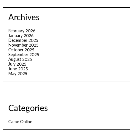
Archives
February 2026
January 2026
December 2025
November 2025
October 2025
September 2025
August 2025
July 2025
June 2025
May 2025
Categories
Game Online