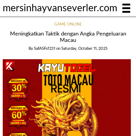
mersinhayvanseverler.com
GAME ONLINE
Meningkatkan Taktik dengan Angka Pengeluaran
Macau
By
SafASFsf231
on
Saturday, October 11, 2025