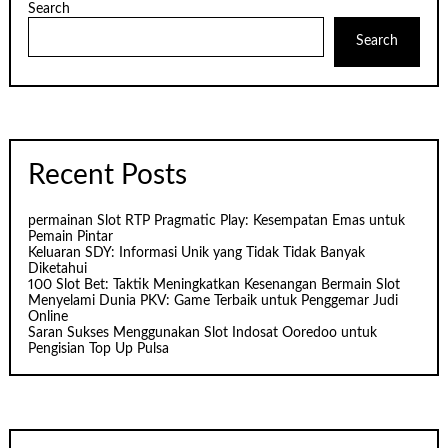
Search
Search
Recent Posts
permainan Slot RTP Pragmatic Play: Kesempatan Emas untuk
Pemain Pintar
Keluaran SDY: Informasi Unik yang Tidak Tidak Banyak
Diketahui
100 Slot Bet: Taktik Meningkatkan Kesenangan Bermain Slot
Menyelami Dunia PKV: Game Terbaik untuk Penggemar Judi
Online
Saran Sukses Menggunakan Slot Indosat Ooredoo untuk
Pengisian Top Up Pulsa