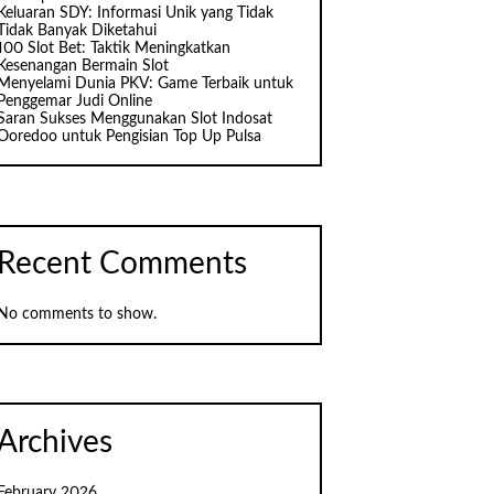
Keluaran SDY: Informasi Unik yang Tidak
Tidak Banyak Diketahui
100 Slot Bet: Taktik Meningkatkan
Kesenangan Bermain Slot
Menyelami Dunia PKV: Game Terbaik untuk
Penggemar Judi Online
Saran Sukses Menggunakan Slot Indosat
Ooredoo untuk Pengisian Top Up Pulsa
Recent Comments
No comments to show.
Archives
February 2026