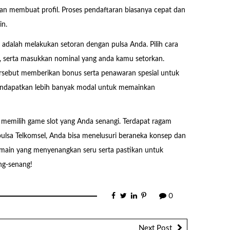
n membuat profil. Proses pendaftaran biasanya cepat dan
in.
a adalah melakukan setoran dengan pulsa Anda. Pilih cara
sa, serta masukkan nominal yang anda kamu setorkan.
ersebut memberikan bonus serta penawaran spesial untuk
endapatkan lebih banyak modal untuk memainkan
 memilih game slot yang Anda senangi. Terdapat ragam
t pulsa Telkomsel, Anda bisa menelusuri beraneka konsep dan
ermain yang menyenangkan seru serta pastikan untuk
ng-senang!
0
Next Post