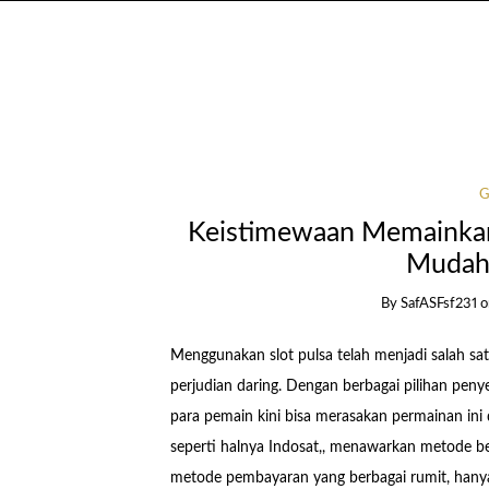
G
Keistimewaan Memainkan 
Mudah 
By
SafASFsf231
Menggunakan slot pulsa telah menjadi salah sat
perjudian daring. Dengan berbagai pilihan pen
para pemain kini bisa merasakan permainan ini 
seperti halnya Indosat,, menawarkan metode be
metode pembayaran yang berbagai rumit, hany