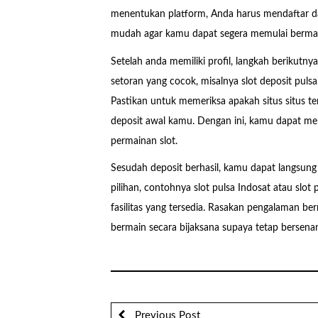
menentukan platform, Anda harus mendaftar da
mudah agar kamu dapat segera memulai berma
Setelah anda memiliki profil, langkah berikutny
setoran yang cocok, misalnya slot deposit pul
Pastikan untuk memeriksa apakah situs situs t
deposit awal kamu. Dengan ini, kamu dapat m
permainan slot.
Sesudah deposit berhasil, kamu dapat langsung
pilihan, contohnya slot pulsa Indosat atau slo
fasilitas yang tersedia. Rasakan pengalaman b
bermain secara bijaksana supaya tetap bersena
Previous Post