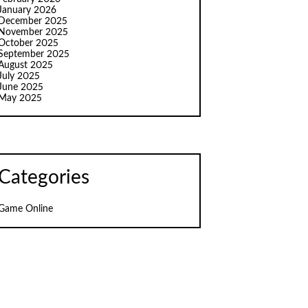
January 2026
December 2025
November 2025
October 2025
September 2025
August 2025
July 2025
June 2025
May 2025
Categories
Game Online