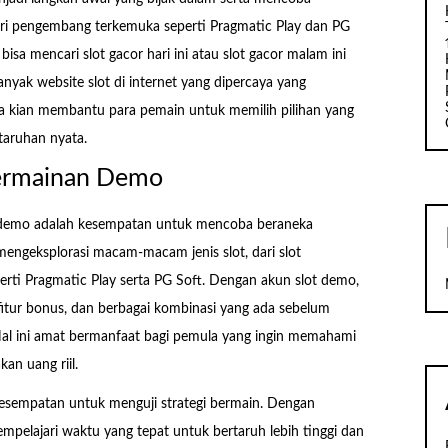
ari pengembang terkemuka seperti Pragmatic Play dan PG
bisa mencari slot gacor hari ini atau slot gacor malam ini
banyak website slot di internet yang dipercaya yang
ga kian membantu para pemain untuk memilih pilihan yang
taruhan nyata.
ermainan Demo
t demo adalah kesempatan untuk mencoba beraneka
mengeksplorasi macam-macam jenis slot, dari slot
eperti Pragmatic Play serta PG Soft. Dengan akun slot demo,
itur bonus, dan berbagai kombinasi yang ada sebelum
al ini amat bermanfaat bagi pemula yang ingin memahami
an uang riil.
esempatan untuk menguji strategi bermain. Dengan
mpelajari waktu yang tepat untuk bertaruh lebih tinggi dan