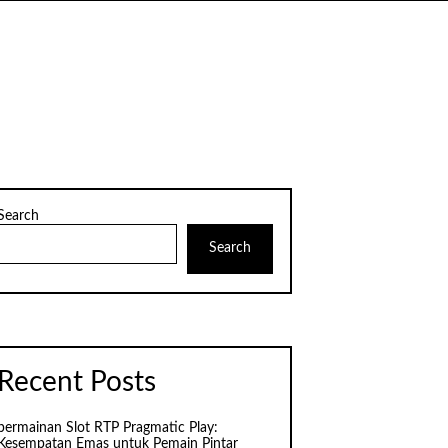
Search
Search
Recent Posts
permainan Slot RTP Pragmatic Play:
Kesempatan Emas untuk Pemain Pintar