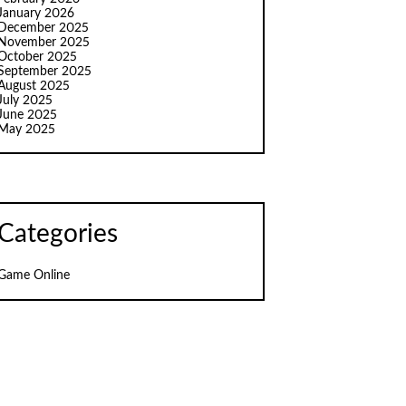
January 2026
December 2025
November 2025
October 2025
September 2025
August 2025
July 2025
June 2025
May 2025
Categories
Game Online