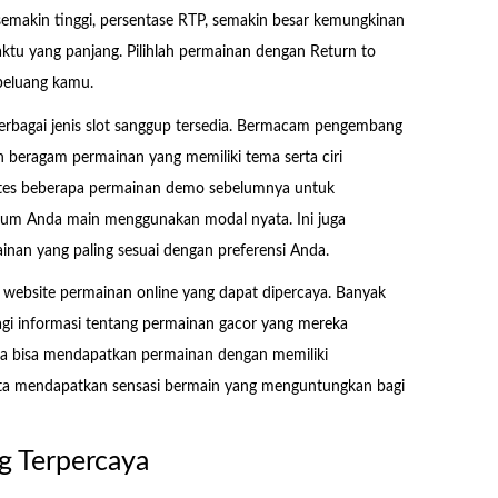
 semakin tinggi, persentase RTP, semakin besar kemungkinan
tu yang panjang. Pilihlah permainan dengan Return to
peluang kamu.
berbagai jenis slot sanggup tersedia. Bermacam pengembang
 beragam permainan yang memiliki tema serta ciri
tes beberapa permainan demo sebelumnya untuk
lum Anda main menggunakan modal nyata. Ini juga
n yang paling sesuai dengan preferensi Anda.
i website permainan online yang dapat dipercaya. Banyak
agi informasi tentang permainan gacor yang mereka
da bisa mendapatkan permainan dengan memiliki
ta mendapatkan sensasi bermain yang menguntungkan bagi
g Terpercaya