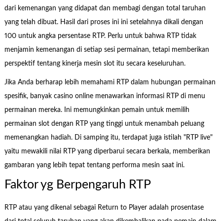
dari kemenangan yang didapat dan membagi dengan total taruhan
yang telah dibuat. Hasil dari proses ini ini setelahnya dikali dengan
100 untuk angka persentase RTP. Perlu untuk bahwa RTP tidak
menjamin kemenangan di setiap sesi permainan, tetapi memberikan
perspektif tentang kinerja mesin slot itu secara keseluruhan.
Jika Anda berharap lebih memahami RTP dalam hubungan permainan
spesifik, banyak casino online menawarkan informasi RTP di menu
permainan mereka. Ini memungkinkan pemain untuk memilih
permainan slot dengan RTP yang tinggi untuk menambah peluang
memenangkan hadiah. Di samping itu, terdapat juga istilah "RTP live"
yaitu mewakili nilai RTP yang diperbarui secara berkala, memberikan
gambaran yang lebih tepat tentang performa mesin saat ini.
Faktor yg Berpengaruh RTP
RTP atau yang dikenal sebagai Return to Player adalah prosentase