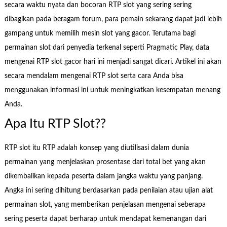
secara waktu nyata dan bocoran RTP slot yang sering sering
dibagikan pada beragam forum, para pemain sekarang dapat jadi lebih
gampang untuk memilih mesin slot yang gacor. Terutama bagi
permainan slot dari penyedia terkenal seperti Pragmatic Play, data
mengenai RTP slot gacor hari ini menjadi sangat dicari. Artikel ini akan
secara mendalam mengenai RTP slot serta cara Anda bisa
menggunakan informasi ini untuk meningkatkan kesempatan menang
Anda.
Apa Itu RTP Slot??
RTP slot itu RTP adalah konsep yang diutilisasi dalam dunia
permainan yang menjelaskan prosentase dari total bet yang akan
dikembalikan kepada peserta dalam jangka waktu yang panjang.
Angka ini sering dihitung berdasarkan pada penilaian atau ujian alat
permainan slot, yang memberikan penjelasan mengenai seberapa
sering peserta dapat berharap untuk mendapat kemenangan dari