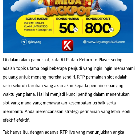
Di dalam alam game slot, kata RTP atau Return to Player sering
adalah topik utama bagi beberapa penjudi yang ingin ingin memahami
peluang untuk menang mereka sendiri. RTP permainan slot adalah
rasio seluruh taruhan yang akan akan kepada pemain sepanjang
waktu yang lama. Hal ini menjadi kunci penting dalam menentukan
slot yang mana yang menawarkan kesempatan terbaik serta
membantu Anda merencanakan strategi permainan yang lebih lebih
efektif efektif.
Tak hanya itu, dengan adanya RTP live yang menunjukkan angka