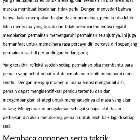
yang mendapati stres untuk menang, dan tekanan ini bisa membuat
mereka membuat kesalahan tidak perlu. Dengan menyadari bahwa
bahwa kalah merupakan bagian dalam permainan, pemain bisa lebih
lebih menerima yang buruk dan tidak membiarkan emosi negatif
membiarkan permainan memengaruhi permainan selanjutnya. Ini juga
bermanfaat untuk memelihara rasa percaya diri percaya diri sepanjang
permainan saat di pertandingan berlangsung.
Yang terakhir, refleksi setelah setiap permainan bisa membantu para
pemain yang hebat hebat untuk pemahaman lebih memahami emosi
sendiri. Dengan menguji momen di mana emosi mengambil alih,
pemain dapat mengidentifikasi pemicu tertentu dan dan
mengembangkan strategi untuk menghadapinya di masa yang akan
datang. Menggunakan pengalaman sebagai sebagai alat dalam
perbaikan diri akan mendorong pemain untuk lebih baik lagi di setiap
sesi.
Membaca opponen serta taktik