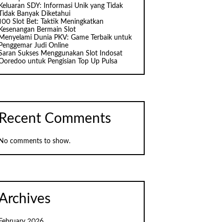
Keluaran SDY: Informasi Unik yang Tidak
Tidak Banyak Diketahui
100 Slot Bet: Taktik Meningkatkan
Kesenangan Bermain Slot
Menyelami Dunia PKV: Game Terbaik untuk
Penggemar Judi Online
Saran Sukses Menggunakan Slot Indosat
Ooredoo untuk Pengisian Top Up Pulsa
Recent Comments
No comments to show.
Archives
February 2026