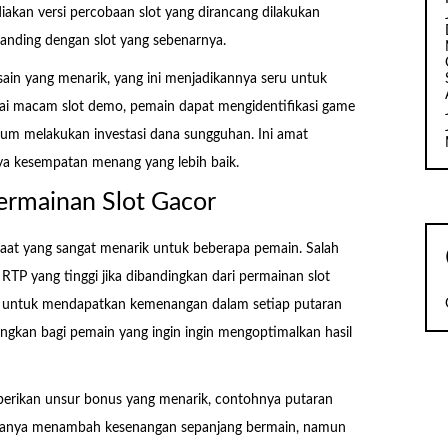
diakan versi percobaan slot yang dirancang dilakukan
nding dengan slot yang sebenarnya.
in yang menarik, yang ini menjadikannya seru untuk
rbagai macam slot demo, pemain dapat mengidentifikasi game
lum melakukan investasi dana sungguhan. Ini amat
ya kesempatan menang yang lebih baik.
rmainan Slot Gacor
aat yang sangat menarik untuk beberapa pemain. Salah
 RTP yang tinggi jika dibandingkan dari permainan slot
ng untuk mendapatkan kemenangan dalam setiap putaran
ungkan bagi pemain yang ingin ingin mengoptimalkan hasil
emberikan unsur bonus yang menarik, contohnya putaran
idak hanya menambah kesenangan sepanjang bermain, namun