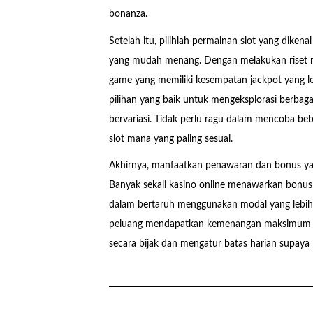
bonanza.
Setelah itu, pilihlah permainan slot yang diken
yang mudah menang. Dengan melakukan riset m
game yang memiliki kesempatan jackpot yang l
pilihan yang baik untuk mengeksplorasi berbagai
bervariasi. Tidak perlu ragu dalam mencoba be
slot mana yang paling sesuai.
Akhirnya, manfaatkan penawaran dan bonus yang
Banyak sekali kasino online menawarkan bonus 
dalam bertaruh menggunakan modal yang lebih
peluang mendapatkan kemenangan maksimum sem
secara bijak dan mengatur batas harian supa