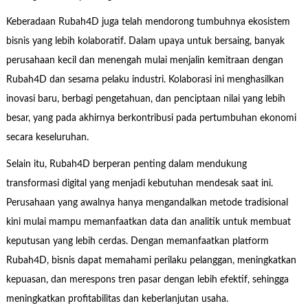
Keberadaan Rubah4D juga telah mendorong tumbuhnya ekosistem
bisnis yang lebih kolaboratif. Dalam upaya untuk bersaing, banyak
perusahaan kecil dan menengah mulai menjalin kemitraan dengan
Rubah4D dan sesama pelaku industri. Kolaborasi ini menghasilkan
inovasi baru, berbagi pengetahuan, dan penciptaan nilai yang lebih
besar, yang pada akhirnya berkontribusi pada pertumbuhan ekonomi
secara keseluruhan.
Selain itu, Rubah4D berperan penting dalam mendukung
transformasi digital yang menjadi kebutuhan mendesak saat ini.
Perusahaan yang awalnya hanya mengandalkan metode tradisional
kini mulai mampu memanfaatkan data dan analitik untuk membuat
keputusan yang lebih cerdas. Dengan memanfaatkan platform
Rubah4D, bisnis dapat memahami perilaku pelanggan, meningkatkan
kepuasan, dan merespons tren pasar dengan lebih efektif, sehingga
meningkatkan profitabilitas dan keberlanjutan usaha.