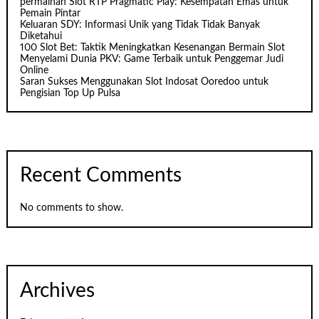
permainan Slot RTP Pragmatic Play: Kesempatan Emas untuk
Pemain Pintar
Keluaran SDY: Informasi Unik yang Tidak Tidak Banyak
Diketahui
100 Slot Bet: Taktik Meningkatkan Kesenangan Bermain Slot
Menyelami Dunia PKV: Game Terbaik untuk Penggemar Judi
Online
Saran Sukses Menggunakan Slot Indosat Ooredoo untuk
Pengisian Top Up Pulsa
Recent Comments
No comments to show.
Archives