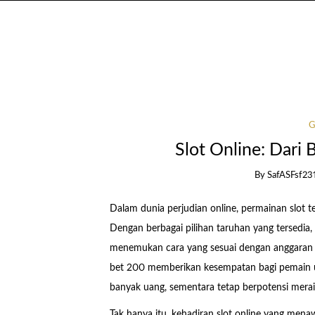
G
Slot Online: Dari 
By
SafASFsf23
Dalam dunia perjudian online, permainan slot te
Dengan berbagai pilihan taruhan yang tersedia, 
menemukan cara yang sesuai dengan anggaran me
bet 200 memberikan kesempatan bagi pemain 
banyak uang, sementara tetap berpotensi mera
Tak hanya itu, kehadiran slot online yang menaw