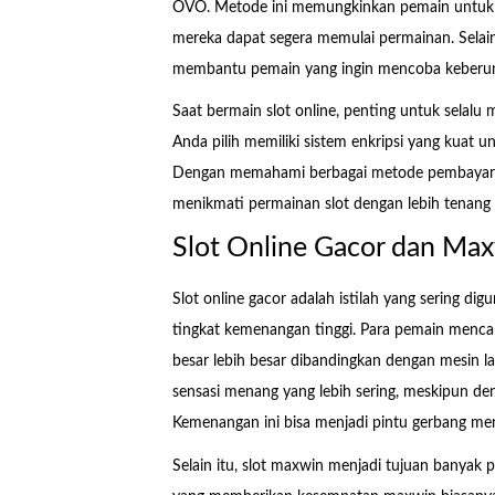
OVO. Metode ini memungkinkan pemain untuk 
mereka dapat segera memulai permainan. Selain 
membantu pemain yang ingin mencoba keberun
Saat bermain slot online, penting untuk selal
Anda pilih memiliki sistem enkripsi yang kuat 
Dengan memahami berbagai metode pembayaran
menikmati permainan slot dengan lebih tenang 
Slot Online Gacor dan Ma
Slot online gacor adalah istilah yang sering d
tingkat kemenangan tinggi. Para pemain menca
besar lebih besar dibandingkan dengan mesin l
sensasi menang yang lebih sering, meskipun deng
Kemenangan ini bisa menjadi pintu gerbang m
Selain itu, slot maxwin menjadi tujuan banyak