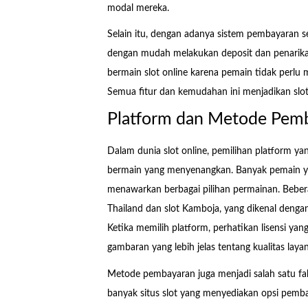
modal mereka.
Selain itu, dengan adanya sistem pembayaran sep
dengan mudah melakukan deposit dan penarika
bermain slot online karena pemain tidak perlu
Semua fitur dan kemudahan ini menjadikan slot 
Platform dan Metode Pem
Dalam dunia slot online, pemilihan platform y
bermain yang menyenangkan. Banyak pemain yang
menawarkan berbagai pilihan permainan. Beberap
Thailand dan slot Kamboja, yang dikenal dengan
Ketika memilih platform, perhatikan lisensi ya
gambaran yang lebih jelas tentang kualitas lay
Metode pembayaran juga menjadi salah satu fakt
banyak situs slot yang menyediakan opsi pemba