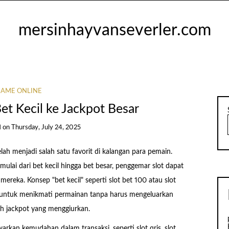
mersinhayvanseverler.com
AME ONLINE
Bet Kecil ke Jackpot Besar
1
on
Thursday, July 24, 2025
lah menjadi salah satu favorit di kalangan para pemain.
mulai dari bet kecil hingga bet besar, penggemar slot dapat
reka. Konsep "bet kecil" seperti slot bet 100 atau slot
untuk menikmati permainan tanpa harus mengeluarkan
ih jackpot yang menggiurkan.
arkan kemudahan dalam transaksi, seperti slot qris, slot