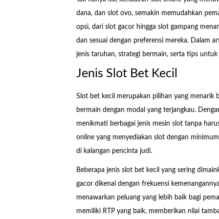
dana, dan slot ovo, semakin memudahkan pemai
opsi, dari slot gacor hingga slot gampang men
dan sesuai dengan preferensi mereka. Dalam arti
jenis taruhan, strategi bermain, serta tips untu
Jenis Slot Bet Kecil
Slot bet kecil merupakan pilihan yang menari
bermain dengan modal yang terjangkau. Dengan
menikmati berbagai jenis mesin slot tanpa haru
online yang menyediakan slot dengan minimum
di kalangan pencinta judi.
Beberapa jenis slot bet kecil yang sering dimai
gacor dikenal dengan frekuensi kemenangannya
menawarkan peluang yang lebih baik bagi pemai
memiliki RTP yang baik, memberikan nilai tam