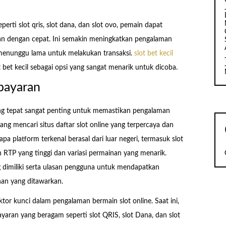
erti slot qris, slot dana, dan slot ovo, pemain dapat
n dengan cepat. Ini semakin meningkatkan pengalaman
 menunggu lama untuk melakukan transaksi.
slot bet kecil
bet kecil sebagai opsi yang sangat menarik untuk dicoba.
bayaran
ang tepat sangat penting untuk memastikan pengalaman
 mencari situs daftar slot online yang terpercaya dan
a platform terkenal berasal dari luar negeri, termasuk slot
 RTP yang tinggi dan variasi permainan yang menarik.
ng dimiliki serta ulasan pengguna untuk mendapatkan
anan yang ditawarkan.
or kunci dalam pengalaman bermain slot online. Saat ini,
yaran yang beragam seperti slot QRIS, slot Dana, dan slot