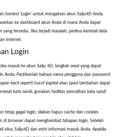
ekan tombol ‘Login’ untuk mengakses akun Salju4D Anda.
iawarkan ke dashboard akun Anda di mana Anda dapat
ang tersedia. Jika terjadi masalah, periksa kembali data
n internet.
han Login
oba masuk ke akun Salju 4D, langkah awal yang dapat
ogin Anda. Pastikanlah bahwa nama pengguna dan password
apan kecil seperti huruf kapital atau spasi tambahan dapat
esat kata sandi, gunakan fasilitas pemulihan kata sandi
n tetap gagal login, silakan hapus cache dan cookies
n di browser dapat menghambat tahapan login. Setelah
i situs Salju4D dan entri informasi masuk Anda. Apabila