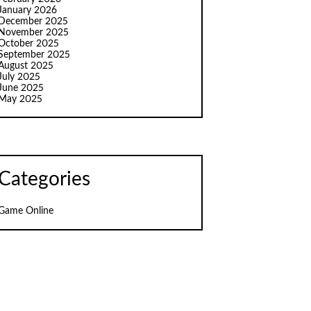
January 2026
December 2025
November 2025
October 2025
September 2025
August 2025
July 2025
June 2025
May 2025
Categories
Game Online