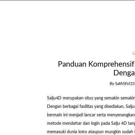
G
Panduan Komprehensif 
Denga
By
SafASFsf23
Salju4D merupakan situs yang semakin semakin 
Dengan berbagai fasilitas yang disediakan, Sa
bermain ini menjadi lancar serta menyenangkan
metode mendaftar dan login pada Salju 4D tan
memasuki dunia lotto ataupun mungkin sudah b