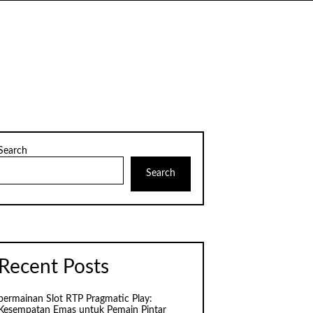
Search
Search
Recent Posts
permainan Slot RTP Pragmatic Play:
Kesempatan Emas untuk Pemain Pintar