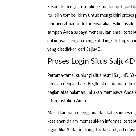
Sesudah mengisi formulir secara komplit, pasti
itu, pilih tombol kirim untuk mengakhiri pros
pemberitahuan untuk menyatakan validitas akun
sampah Anda supaya menemukan email tersebut
dalamnya. Dengan mengikuti langkah-langkah i
yang disediakan dari Salju4D.
Proses Login Situs Salju4D
Pertama-tama, kunjungi situs resmi Salju4D. Yak
berjalan dengan baik. Begitu situs utama terbuk
bagian atas halaman. Ini akan membawa Anda 
informasi akun Anda.
Masukkan nama pengguna dan kata sandi yang 
kesalahan dalam memasukkan informasi tersebu
login. Jika Anda tidak ingat kata sandi, ada o