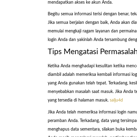
mendapatkan akses ke akun Anda.
Begitu semua informasi terisi dengan benar, t
Jika semua berjalan dengan baik, Anda akan d
memulai mengkaji ragam layanan dan permainan y
login Anda dan yakinlah Anda tersambung denga
Tips Mengatasi Permasala
Ketika Anda menghadapi kesulitan ketika menc
diambil adalah memeriksa kembali informasi l
yang Anda gunakan telah tepat. Terkadang, kesil
menyebabkan masalah saat masuk. Jika Anda ters
yang tersedia di halaman masuk.
salju4d
Jika Anda telah memeriksa informasi login namu
peramban Anda. Terkadang, data yang tersimpa
menghapus data sementara, silakan buka kembal