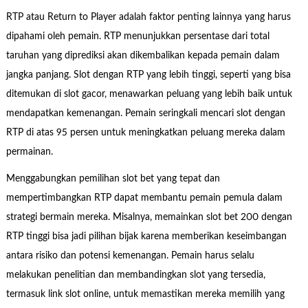
RTP atau Return to Player adalah faktor penting lainnya yang harus
dipahami oleh pemain. RTP menunjukkan persentase dari total
taruhan yang diprediksi akan dikembalikan kepada pemain dalam
jangka panjang. Slot dengan RTP yang lebih tinggi, seperti yang bisa
ditemukan di slot gacor, menawarkan peluang yang lebih baik untuk
mendapatkan kemenangan. Pemain seringkali mencari slot dengan
RTP di atas 95 persen untuk meningkatkan peluang mereka dalam
permainan.
Menggabungkan pemilihan slot bet yang tepat dan
mempertimbangkan RTP dapat membantu pemain pemula dalam
strategi bermain mereka. Misalnya, memainkan slot bet 200 dengan
RTP tinggi bisa jadi pilihan bijak karena memberikan keseimbangan
antara risiko dan potensi kemenangan. Pemain harus selalu
melakukan penelitian dan membandingkan slot yang tersedia,
termasuk link slot online, untuk memastikan mereka memilih yang