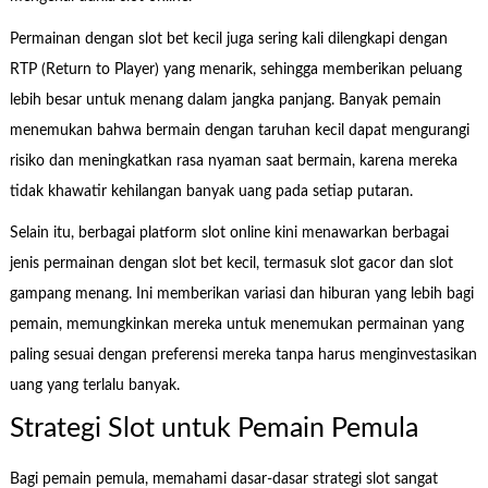
Permainan dengan slot bet kecil juga sering kali dilengkapi dengan
RTP (Return to Player) yang menarik, sehingga memberikan peluang
lebih besar untuk menang dalam jangka panjang. Banyak pemain
menemukan bahwa bermain dengan taruhan kecil dapat mengurangi
risiko dan meningkatkan rasa nyaman saat bermain, karena mereka
tidak khawatir kehilangan banyak uang pada setiap putaran.
Selain itu, berbagai platform slot online kini menawarkan berbagai
jenis permainan dengan slot bet kecil, termasuk slot gacor dan slot
gampang menang. Ini memberikan variasi dan hiburan yang lebih bagi
pemain, memungkinkan mereka untuk menemukan permainan yang
paling sesuai dengan preferensi mereka tanpa harus menginvestasikan
uang yang terlalu banyak.
Strategi Slot untuk Pemain Pemula
Bagi pemain pemula, memahami dasar-dasar strategi slot sangat