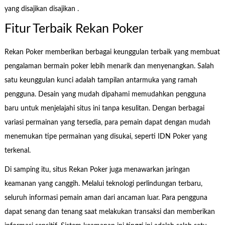
yang disajikan disajikan .
Fitur Terbaik Rekan Poker
Rekan Poker memberikan berbagai keunggulan terbaik yang membuat
pengalaman bermain poker lebih menarik dan menyenangkan. Salah
satu keunggulan kunci adalah tampilan antarmuka yang ramah
pengguna. Desain yang mudah dipahami memudahkan pengguna
baru untuk menjelajahi situs ini tanpa kesulitan. Dengan berbagai
variasi permainan yang tersedia, para pemain dapat dengan mudah
menemukan tipe permainan yang disukai, seperti IDN Poker yang
terkenal.
Di samping itu, situs Rekan Poker juga menawarkan jaringan
keamanan yang canggih. Melalui teknologi perlindungan terbaru,
seluruh informasi pemain aman dari ancaman luar. Para pengguna
dapat senang dan tenang saat melakukan transaksi dan memberikan