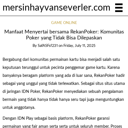
mersinhayvanseverler.com
GAME ONLINE
Manfaat Menyertai bersama RekanPoker: Komunitas
Poker yang Tidak Bisa Dilepaskan
By
SafASFsf231
on
Friday, July 11, 2025
Bergabung dari komunitas permainan kartu bisa menjadi salah satu
keputusan terunggul untuk pecinta penggemar game kartu. Karena
banyaknya beragam platform yang ada di luar sana, RekanPoker hadir
sebagai yang unggul yang tidak terlewatkan. Sebagai situs situs utama
di jaringan IDN Poker, RekanPoker menyediakan sebuah pengalaman
bermain yang tidak hanya tidak hanya seru tapi juga menguntungkan
untuk anggotanya.
Dengan IDN Play sebagai basis platform, RekanPoker garansi
permainan yang fair aman serta serta untuk seluruh member. Proses