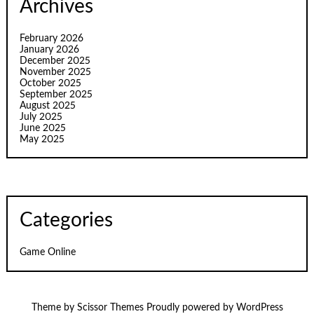
Archives
February 2026
January 2026
December 2025
November 2025
October 2025
September 2025
August 2025
July 2025
June 2025
May 2025
Categories
Game Online
Theme by
Scissor Themes
Proudly powered by
WordPress