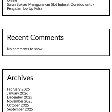
Online
Saran Sukses Menggunakan Slot Indosat Ooredoo untuk
Pengisian Top Up Pulsa
Recent Comments
No comments to show.
Archives
February 2026
January 2026
December 2025
November 2025
October 2025
September 2025