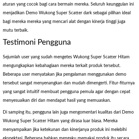
aturan yang cocok bagi cara bermain mereka. Seluruh keunggulan ini
menjadikan Demo Wukong Super Scatter dark sebagai pilihan ideal
bagi mereka mereka yang mencari alat dengan kinerja tinggi juga
mutu terbaik.
Testimoni Pengguna
Sejumlah user yang sudah mengetes Wukong Super Scatter Hitam
mengungkapkan kebahagiaan mereka terkait produk tersebut.
Beberapa user menyatakan jika pengalaman menggunakan demo
tersebut sangat menyenangkan dan mudah dimengerti. Fitur-fiturnya
yang sangat intuitif membuat pengguna pemula agar dengan cepat
menyesuaikan diri dan mendapat hasil yang memuaskan.
Di samping itu, pengguna lain juga mengomentari kualitas dari Demo
Wukong Super Scatter Hitam yang dirasa luar biasa. Mereka
menyampaikan jika ketekunan dan kinerjanya produk ini melebihi
ekspektasi. Beberapa bahkan mengaku memakai produk itu secara