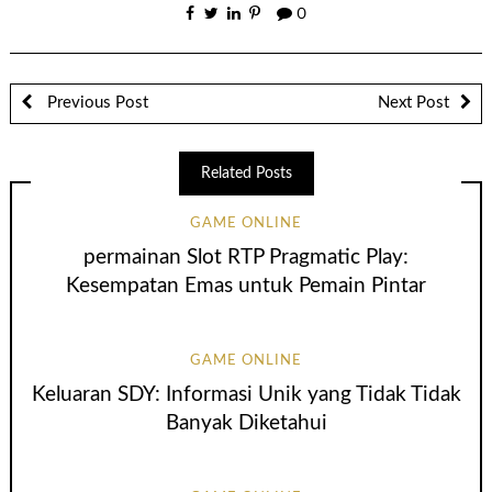
0
Previous Post
Next Post
Related Posts
GAME ONLINE
permainan Slot RTP Pragmatic Play:
Kesempatan Emas untuk Pemain Pintar
GAME ONLINE
Keluaran SDY: Informasi Unik yang Tidak Tidak
Banyak Diketahui