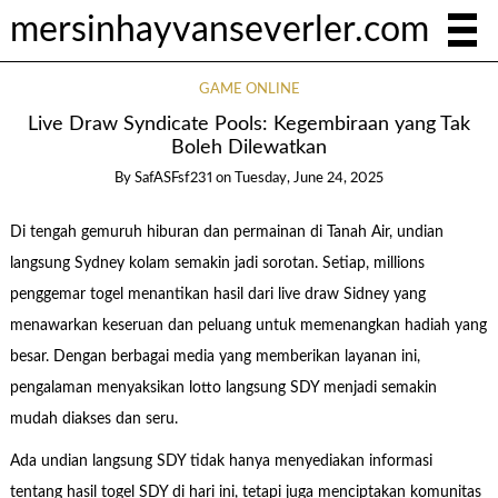
mersinhayvanseverler.com
GAME ONLINE
Live Draw Syndicate Pools: Kegembiraan yang Tak
Boleh Dilewatkan
By
SafASFsf231
on
Tuesday, June 24, 2025
Di tengah gemuruh hiburan dan permainan di Tanah Air, undian
langsung Sydney kolam semakin jadi sorotan. Setiap, millions
penggemar togel menantikan hasil dari live draw Sidney yang
menawarkan keseruan dan peluang untuk memenangkan hadiah yang
besar. Dengan berbagai media yang memberikan layanan ini,
pengalaman menyaksikan lotto langsung SDY menjadi semakin
mudah diakses dan seru.
Ada undian langsung SDY tidak hanya menyediakan informasi
tentang hasil togel SDY di hari ini, tetapi juga menciptakan komunitas