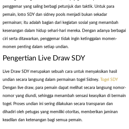
penggemar yang saling berbagi petunjuk dan taktik. Untuk para
pemain, lotto SDY dan sidney pools menjadi bukan sekadar
permainan; itu adalah bagian dari kegiatan sosial yang menambah
kesenangan dalam hidup sehari-hari mereka. Dengan adanya berbagai
ciri serta ditawarkan, penggemar tidak ingin ketinggalan momen-
momen penting dalam setiap undian.
Pengertian Live Draw SDY
Live Draw SDY merupakan sebuah cara untuk menyaksikan hasil
undian secara langsung dalam permainan togel Sidney.
Togel SDY
Dengan live draw, para pemain dapat melihat secara langsung nomor-
nomor yang diundi, sehingga menambah sensasi keasyikan di bermain
togel. Proses undian ini sering dilakukan secara transparan dan
dihadiri oleh petugas yang memiliki otoritas, memberikan jaminan
keadilan dan ketenangan bagi semua pemain.