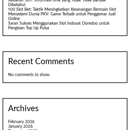
Keluaran SDY: Informasi Unik yang Tidak Tidak Banyak
Diketahui
100 Slot Bet: Taktik Meningkatkan Kesenangan Bermain Slot
Menyelami Dunia PKV: Game Terbaik untuk Penggemar Judi
Online
Saran Sukses Menggunakan Slot Indosat Ooredoo untuk
Pengisian Top Up Pulsa
Recent Comments
No comments to show.
Archives
February 2026
January 2026