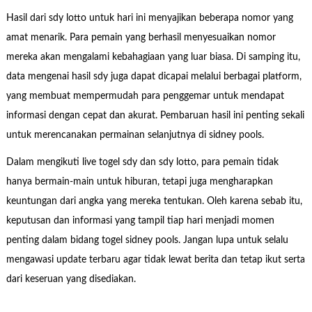
Hasil dari sdy lotto untuk hari ini menyajikan beberapa nomor yang
amat menarik. Para pemain yang berhasil menyesuaikan nomor
mereka akan mengalami kebahagiaan yang luar biasa. Di samping itu,
data mengenai hasil sdy juga dapat dicapai melalui berbagai platform,
yang membuat mempermudah para penggemar untuk mendapat
informasi dengan cepat dan akurat. Pembaruan hasil ini penting sekali
untuk merencanakan permainan selanjutnya di sidney pools.
Dalam mengikuti live togel sdy dan sdy lotto, para pemain tidak
hanya bermain-main untuk hiburan, tetapi juga mengharapkan
keuntungan dari angka yang mereka tentukan. Oleh karena sebab itu,
keputusan dan informasi yang tampil tiap hari menjadi momen
penting dalam bidang togel sidney pools. Jangan lupa untuk selalu
mengawasi update terbaru agar tidak lewat berita dan tetap ikut serta
dari keseruan yang disediakan.