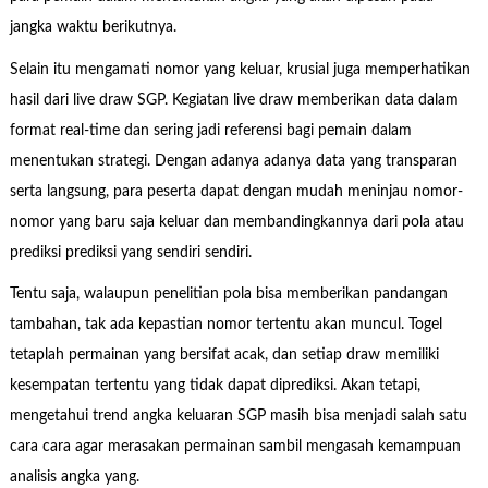
jangka waktu berikutnya.
Selain itu mengamati nomor yang keluar, krusial juga memperhatikan
hasil dari live draw SGP. Kegiatan live draw memberikan data dalam
format real-time dan sering jadi referensi bagi pemain dalam
menentukan strategi. Dengan adanya adanya data yang transparan
serta langsung, para peserta dapat dengan mudah meninjau nomor-
nomor yang baru saja keluar dan membandingkannya dari pola atau
prediksi prediksi yang sendiri sendiri.
Tentu saja, walaupun penelitian pola bisa memberikan pandangan
tambahan, tak ada kepastian nomor tertentu akan muncul. Togel
tetaplah permainan yang bersifat acak, dan setiap draw memiliki
kesempatan tertentu yang tidak dapat diprediksi. Akan tetapi,
mengetahui trend angka keluaran SGP masih bisa menjadi salah satu
cara cara agar merasakan permainan sambil mengasah kemampuan
analisis angka yang.