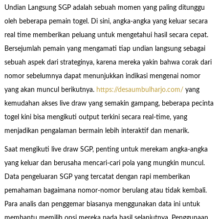
Undian Langsung SGP adalah sebuah momen yang paling ditunggu
oleh beberapa pemain togel. Di sini, angka-angka yang keluar secara
real time memberikan peluang untuk mengetahui hasil secara cepat.
Bersejumlah pemain yang mengamati tiap undian langsung sebagai
sebuah aspek dari strateginya, karena mereka yakin bahwa corak dari
nomor sebelumnya dapat menunjukkan indikasi mengenai nomor
yang akan muncul berikutnya.
https://desaumbulharjo.com/
yang
kemudahan akses live draw yang semakin gampang, beberapa pecinta
togel kini bisa mengikuti output terkini secara real-time, yang
menjadikan pengalaman bermain lebih interaktif dan menarik.
Saat mengikuti live draw SGP, penting untuk merekam angka-angka
yang keluar dan berusaha mencari-cari pola yang mungkin muncul.
Data pengeluaran SGP yang tercatat dengan rapi memberikan
pemahaman bagaimana nomor-nomor berulang atau tidak kembali.
Para analis dan penggemar biasanya menggunakan data ini untuk
membantu memilih opsi mereka pada hasil selanjutnya. Penggunaan