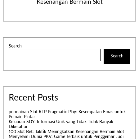
Kesenangan Bermain Slot
Search
Search
Recent Posts
permainan Slot RTP Pragmatic Play: Kesempatan Emas untuk
Pemain Pintar
Keluaran SDY: Informasi Unik yang Tidak Tidak Banyak
Diketahui
100 Slot Bet: Taktik Meningkatkan Kesenangan Bermain Slot
Menyelami Dunia PKV: Game Terbaik untuk Penggemar Judi