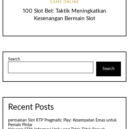
GAME ONLINE
100 Slot Bet: Taktik Meningkatkan
Kesenangan Bermain Slot
Search
Search
Recent Posts
permainan Slot RTP Pragmatic Play: Kesempatan Emas untuk
Pemain Pintar