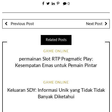
0
Previous Post
Next Post
Related Posts
GAME ONLINE
permainan Slot RTP Pragmatic Play:
Kesempatan Emas untuk Pemain Pintar
GAME ONLINE
Keluaran SDY: Informasi Unik yang Tidak Tidak
Banyak Diketahui