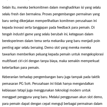
Selain itu, mereka berkomitmen dalam menghadirkan isi yang selalu
selalu fresh dan bermakna. Proses pengembangan permainan yang
baru sering dikerjakan memperlihatkan komitmen perusahaan ini
kepada inovasi serta tanggapan pada feedback para pemain. Di
tengah industri game yang selalu berubah ini, ketegasan dalam
bereksperimen dalam tema serta mekanika yang baru menjadi poin
penting agar selalu bersaing. Demo slot yang mereka mereka
tawarkan memberikan peluang kepada pemain untuk mengeksplorasi
multifaset ciri-ciri dengan tanpa biaya, maka semakin memperkuat
ketertarikan para pemain.
Keberanian terhadap pengembangan baru juga tampak pada taktik
pemasaran PG Soft. Perusahaan ini tidak hanya mengandalkan
kebiasaan tetapi juga menggunakan teknologi modern untuk
menggaet pengguna yang baru. Melalui penggunaan akun slot demo,
para pemain dapat dengan cepat menguji berbagai permainan dalam